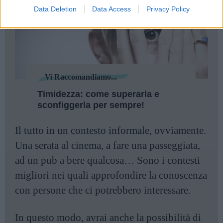
Data Deletion
Data Access
Privacy Policy
Vi Raccomandiamo...
Timidezza: come superarla e
sconfiggerla per sempre!
Il tutto in un contesto informale, ovviamente.
Una serata al cinema, a fare una passeggiata,
ad un pub a bere qualcosa… Sono i contesti
migliori nei quali approfondire la conoscenza
con persone che ci potrebbero interessare.
In questo modo, avrai anche la possibilità di