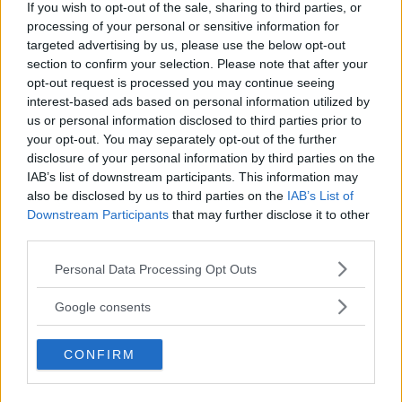
If you wish to opt-out of the sale, sharing to third parties, or
Purtroppo, approcciare qualcuno che ci
processing of your personal or sensitive information for
interessa è sempre difficile, specialmente se a
targeted advertising by us, please use the below opt-out
section to confirm your selection. Please note that after your
farlo siamo noi donne.
opt-out request is processed you may continue seeing
Diciamoci la verità, quando è un uomo a
interest-based ads based on personal information utilized by
corteggiarci siamo sempre a metà dell’opera,
us or personal information disclosed to third parties prior to
your opt-out. You may separately opt-out of the further
e tutto è molto più semplice. Il fatto che
disclosure of your personal information by third parties on the
conosci molto bene un suo amico è tutto di
IAB’s list of downstream participants. This information may
also be disclosed by us to third parties on the
IAB’s List of
guadagnato: perché non gli proponi un’uscita
Downstream Participants
that may further disclose it to other
serale a 4? Potresti coinvolgere anche una tua
third parties.
amica
, per non rendere le cose “sospette”.
Please note that this website/app uses one or more Google
Personal Data Processing Opt Outs
services and may gather and store information including but
not limited to your visit or usage behaviour. You may click to
Google consents
Continua a leggere dopo la pubblicità
grant or deny consent to Google and its third-party tags to
use your data for below specified purposes in below Google
CONFIRM
consent section.