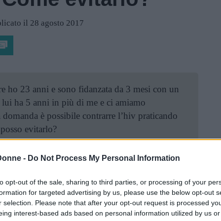
licato il 28 agosto 2017
e ho 23 anni e sono fidanzata da 3 mesi con un
 lui ha 5 anni in più di me e ci amiamo
 domanda è possibile contrarre l’hiv praticando
posso evitarlo?
sso usiamo sempre il profilattico ma per il
Donne -
Do Not Process My Personal Information
o come fare…
to opt-out of the sale, sharing to third parties, or processing of your per
formation for targeted advertising by us, please use the below opt-out s
r selection. Please note that after your opt-out request is processed y
eing interest-based ads based on personal information utilized by us or