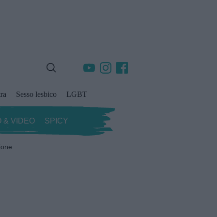
ra
Sesso lesbico
LGBT
 & VIDEO
SPICY
ione