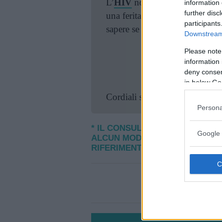
L’
HIV
non si trasmette con la
information 
further disc
una ferita o gengive sanguinant
participants
sapere se lo avete prima di pen
Downstream 
Please note
Continua a leggere
information 
deny consent
in below Go
Cordiali saluti
Persona
* IL CONSULTO ONLINE È PURA
Google 
ALCUN MODO IL PARERE DEL M
RIFERIMENTO