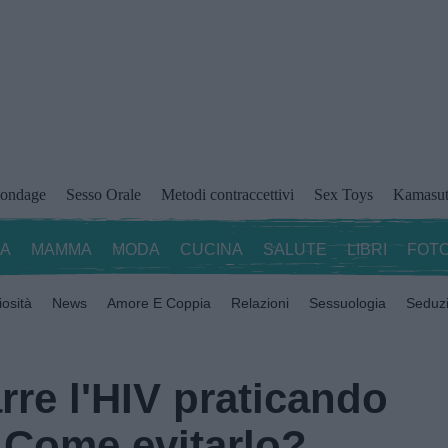
ondage
Sesso Orale
Metodi contraccettivi
Sex Toys
Kamasut
ZA
MAMMA
MODA
CUCINA
SALUTE
LIBRI
FOTO
iosità
News
Amore E Coppia
Relazioni
Sessuologia
Seduz
rre l'HIV praticando
 Come evitarlo?