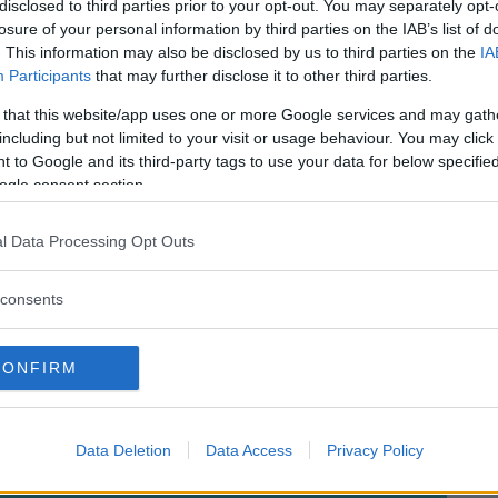
 saliva… Tranne che non ci sia
disclosed to third parties prior to your opt-out. You may separately opt-
losure of your personal information by third parties on the IAB’s list of
i per entrambi. Fate un test per
Dr. Salvatore
. This information may also be disclosed by us to third parties on the
IA
sare a queste cose.
Di Leo
Participants
that may further disclose it to other third parties.
 that this website/app uses one or more Google services and may gath
 dopo la pubblicità
including but not limited to your visit or usage behaviour. You may click 
 to Google and its third-party tags to use your data for below specifi
ogle consent section.
l Data Processing Opt Outs
MENTE ORIENTATIVO E NON SOSTITUISCE IN
consents
EDICO CURANTE O DELLO SPECIALISTA DI
CONFIRM
Ti è stato utile?
Rate this item:
Rating:
4.3
/5. Su un totale di 3 voti.
Data Deletion
Data Access
Privacy Policy
SUBMIT RATING