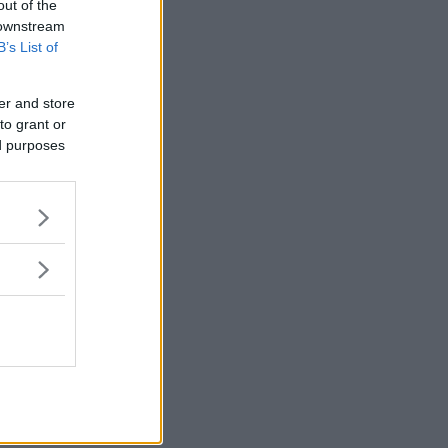
out of the
 downstream
B’s List of
er and store
to grant or
ed purposes