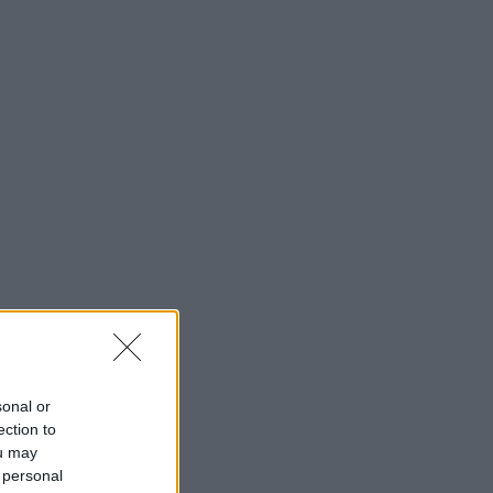
sonal or
ection to
ou may
 personal