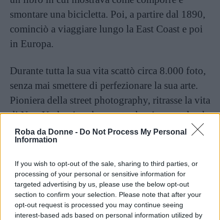
smontare una bicicletta. Poi, a partire dal 1890,
cominciò a viaggiare lungo la East Coast e poi
in Europa.
Durante tutta la sua vita scattò circa 8.000 foto,
senza mai smettere di perfezionare la sua arte.
Pioniera della street photography, ritrasse la vita
di New York, girando per strada e immortalando
venditori e immigranti. Spericolata e audace,
Roba da Donne -
Do Not Process My Personal
Information
poteva anche arrampicarsi sui cancelli, pur di
catturare il momento perfetto. Lavorava a eventi
If you wish to opt-out of the sale, sharing to third parties, or
sportivi e nelle stazioni dei treni, ma amava
processing of your personal or sensitive information for
targeted advertising by us, please use the below opt-out
soprattutto fotografare amici e familiari.
section to confirm your selection. Please note that after your
opt-out request is processed you may continue seeing
C’è un aspetto della sua vita che però è spesso
interest-based ads based on personal information utilized by