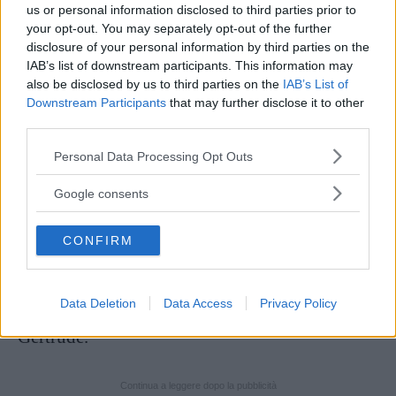
us or personal information disclosed to third parties prior to
stato tralasciato: la sua storia d’amore, lunga 53
your opt-out. You may separately opt-out of the further
anni, con la compagna
Gertrude Tate
. La
disclosure of your personal information by third parties on the
IAB’s list of downstream participants. This information may
conobbe in un hotel nel 1899, durante un
also be disclosed by us to third parties on the
IAB’s List of
viaggio a Catskills: a quel tempo Gertrude era
Downstream Participants
that may further disclose it to other
una maestra d’asilo che si stava riprendendo dal
third parties.
tifo. La relazione sbocciò quell’estate e venne
Please note that this website/app uses one or more Google
Personal Data Processing Opt Outs
services and may gather and store information including but
documentata da diversi scatti. La Tate iniziò
not limited to your visit or usage behaviour. You may click to
Google consents
quindi a frequentare regolarmente Clear
grant or deny consent to Google and its third-party tags to
use your data for below specified purposes in below Google
Comfort, accompagnando Alice in ogni suo
CONFIRM
consent section.
viaggio. Si trasferì da lei solo nel 1917 e vissero
insieme sotto lo stesso per trent’anni,
Data Deletion
Data Access
Privacy Policy
nonostante l’opposizione della famiglia di
Gertrude.
Continua a leggere dopo la pubblicità