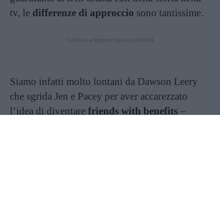
tv, le
differenze di approccio
sono tantissime.
Continua a leggere dopo la pubblicità
Siamo infatti molto lontani da Dawson Leery
che sgrida Jen e Pacey per aver accarezzato
l’idea di diventare
friends with benefits
–
perché non c’è sesso senza amore per Dawson,
il che è abbastanza strano dato che non
crediamo che Radio Capeside trasmettesse
Antonello Venditti. Siamo lontanissime da
Donna Martin che vuole
arrivare vergine al
matrimonio
– senza riuscirci – e viene espulsa
prima del diploma per un paio di bicchieri di