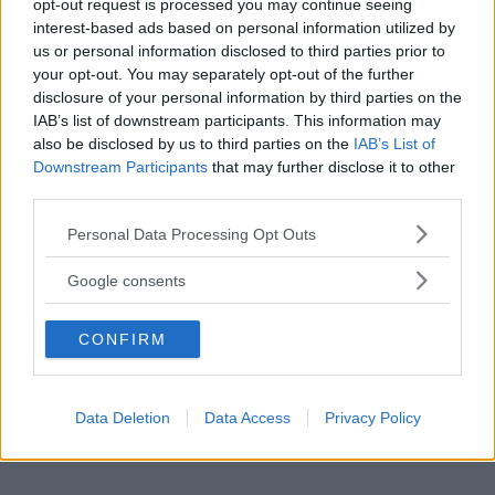
opt-out request is processed you may continue seeing
interest-based ads based on personal information utilized by
Fonte: Sex Education
us or personal information disclosed to third parties prior to
FOTO
1
DI 12
INGRANDISCI
your opt-out. You may separately opt-out of the further
disclosure of your personal information by third parties on the
IAB’s list of downstream participants. This information may
Condividi su
Facebook
also be disclosed by us to third parties on the
IAB’s List of
Downstream Participants
that may further disclose it to other
third parties.
Please note that this website/app uses one or more Google
Personal Data Processing Opt Outs
services and may gather and store information including but
not limited to your visit or usage behaviour. You may click to
Google consents
grant or deny consent to Google and its third-party tags to
use your data for below specified purposes in below Google
CONFIRM
consent section.
Data Deletion
Data Access
Privacy Policy