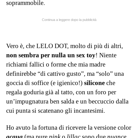
soprammobile.
Continua a leggere dopo la pubblicità
Vero è, che LELO DOT, molto di più di altri,
non sembra per nulla un sex toy
! Niente
richiami fallici o forme che mia madre
definirebbe “di cattivo gusto”, ma “solo” una
goccia di soffice (e igienico!)
silicone
che
regala goduria già al tatto, con un foro per
un’impugnatura ben salda e un beccuccio dalla
cui punta si scatenano gli incantesimi.
Ho avuto la fortuna di ricevere la versione color
acqua
(ma pure
pink
o
lillac
sono due
nuance