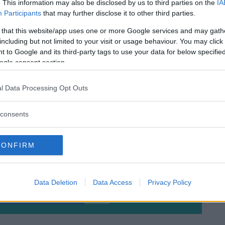
. This information may also be disclosed by us to third parties on the
IA
Participants
that may further disclose it to other third parties.
 that this website/app uses one or more Google services and may gath
including but not limited to your visit or usage behaviour. You may click 
 to Google and its third-party tags to use your data for below specifi
Dr. Monica
ogle consent section.
Calcagni
l Data Processing Opt Outs
MENTE ORIENTATIVO E NON SOSTITUISCE IN
EDICO CURANTE O DELLO SPECIALISTA DI
consents
Ti è stato utile?
CONFIRM
Rate this item:
Non ci sono ancora voti.
SUBMIT RATING
Data Deletion
Data Access
Privacy Policy
Condividi su
Facebook