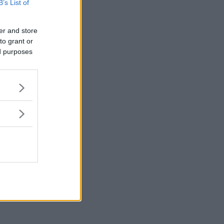
B’s List of
er and store
to grant or
ed purposes