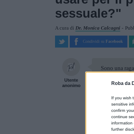
sessuale?"
A cura di
Dr. Monica Calcagni
Pubb
Condividi su
Facebook
Sono una raga
tempo mi sent
Utente
Roba da 
succederà.
anonimo
If you wish 
Come primo me
sensitive in
giorno dopo (e
confirm you
anticonceziona
continue se
information 
anticonceziona
further disc