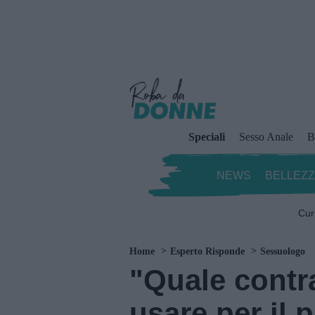
Speciali
Sesso Anale
B
NEWS
BELLEZ
Cur
Home
Esperto Risponde
Sessuologo
"Quale contr
usare per il 