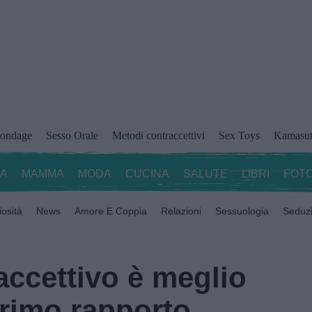
ondage
Sesso Orale
Metodi contraccettivi
Sex Toys
Kamasut
ZA
MAMMA
MODA
CUCINA
SALUTE
LIBRI
FOTO
iosità
News
Amore E Coppia
Relazioni
Sessuologia
Seduz
accettivo è meglio
primo rapporto