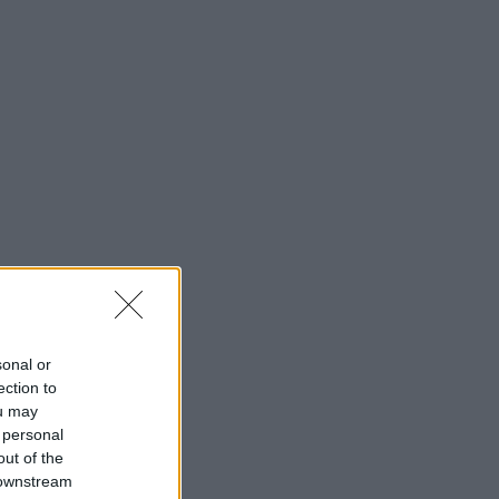
sonal or
ection to
ou may
 personal
out of the
 downstream