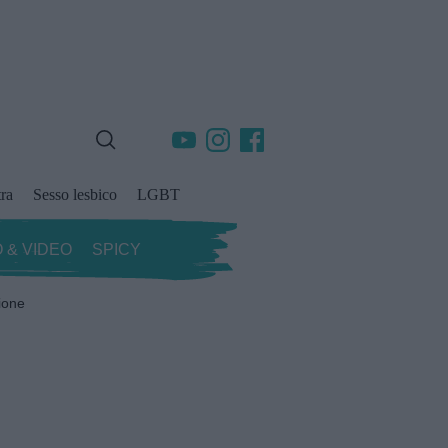
ra
Sesso lesbico
LGBT
 & VIDEO
SPICY
ione