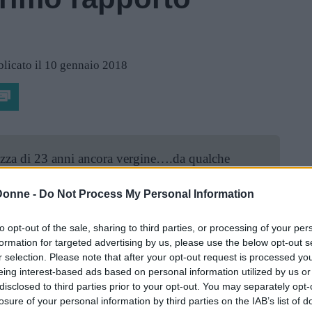
licato il 10 gennaio 2018
zza di 23 anni ancora vergine….da qualche
o con un ragazzo e verosimilmente a breve
Donne -
Do Not Process My Personal Information
to opt-out of the sale, sharing to third parties, or processing of your per
todo di contraccezione è meglio la pillola del
formation for targeted advertising by us, please use the below opt-out s
 successivamente iniziare con la pillola
r selection. Please note that after your opt-out request is processed y
le) oppure iniziare da ora con la pillola
eing interest-based ads based on personal information utilized by us or
disclosed to third parties prior to your opt-out. You may separately opt-
le? Grazie per la risposta.
losure of your personal information by third parties on the IAB’s list of