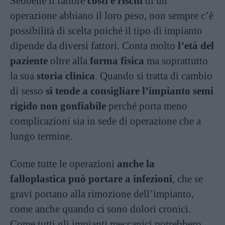
Sebbene il fattore
costi e rischi
di un
operazione abbiano il loro peso, non sempre c’è
possibilità di scelta poiché il tipo di impianto
dipende da diversi fattori. Conta molto
l’età del
paziente
oltre alla
forma fisica
ma soprattutto
la sua
storia clinica
. Quando si tratta di cambio
di sesso
si tende a consigliare l’impianto semi
rigido non gonfiabile
perché porta meno
complicazioni sia in sede di operazione che a
lungo termine.
Come tutte le operazioni
anche la
falloplastica può portare a infezioni
, che se
gravi portano alla rimozione dell’impianto,
come anche quando ci sono dolori cronici.
Come tutti gli impianti meccanici potrebbero