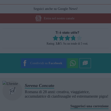
Seguici anche su Google News!
Entra nel nostro canale
Ti è stato utile?
Rate this item:
Rating:
3.8
/5. Su un totale di 5 voti.
SUBMIT RATING
Condividi su
Facebook
Serena Concato
Romana di 28 anni: creativa, viaggiatrice,
accumulatrice di cianfrusaglie ed estremamente pigra!
Suggerisci una correzione