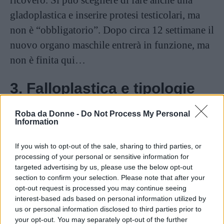
ricovero. Si può scegliere di fare anche una
gladoplastica e inserire protesi testicolari, ma
non è “obbligatorio”. Dopo circa 12 settimane il
nuovo organo maschile entrerà in funzione, ma
non è finita qui…
3. Falloplastica e tipologie
di impianto
Roba da Donne -
Do Not Process My Personal
Information
Dopo la ricostruzione del neofallo c’è bisogno
If you wish to opt-out of the sale, sharing to third parties, or
di un ulteriore operazione chirurgica per
processing of your personal or sensitive information for
inserire l’impianto o protesi
(circa 6-8
targeted advertising by us, please use the below opt-out
settimane dopo) che sarà utile a livello di
section to confirm your selection. Please note that after your
opt-out request is processed you may continue seeing
rapporti sessuali. Senza un impianto, infatti,
interest-based ads based on personal information utilized by
non sarebbe possibile la penetrazione e fare
us or personal information disclosed to third parties prior to
your opt-out. You may separately opt-out of the further
sesso in modo soddisfacente: quest’operazione