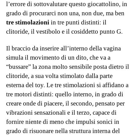
Lo si fa da sempre, eppure il
sesso anale
è
ancora in grado di scandalizzare molte persone
e quindi, allo stesso tempo, a eccitarne molte
altre (se non le stesse). L’aspetto più
affascinante di questa stimolazione è forse il
fatto che sia molto democratica. Tutti e tutte
possediamo un sedere e potenzialmente quindi
chiunque può trarne piacere.
Procurarselo con questi toys anali di LELO è di
sicuro il modo migliore per farlo.
SORAYA™ Beads