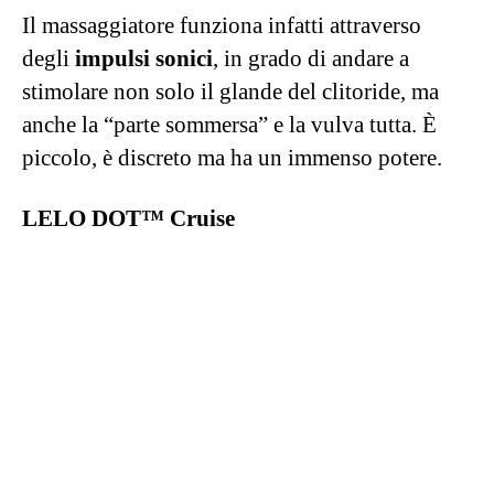
caso), ma devo dirvi che ho provato anche
questo
vibratore clitorideo a punta
di LELO.
Una chicca per vere intenditrici e per tutte le
persone che per un motivo o un altro possono
avere delle diffidenze nei confronti della
penetrazione.
Questo massaggiatore, infatti, seppure sia a
punta, non va infilato in quanto è pensato per
stimolare il glande del clitoride e la vulva,
lasciando il totale controllo a chi lo maneggia.
Basta infatti una leggera diversa inclinazione
del polso e l’esperienza cambia del tutto, da un
morbido tocco a un turbinio super focalizzato.