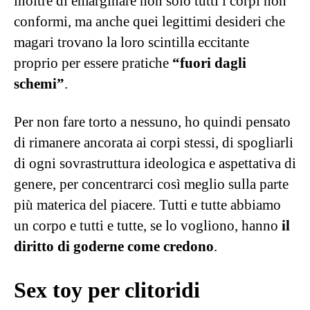
Per non fare torto a nessuno, ho quindi pensato
di rimanere ancorata ai corpi stessi, di spogliarli
di ogni sovrastruttura ideologica e aspettativa di
genere, per concentrarci così meglio sulla parte
più materica del piacere. Tutti e tutte abbiamo
un corpo e tutti e tutte, se lo vogliono, hanno
il
diritto di goderne come credono
.
Sex toy per clitoridi
Lo sapete che il clitoride può contenere in
media
18000 fibre nervose
, il doppio di quelle
di un pene, e che è l’unico organo dell’anatomia
umana specificatamente dedicato al piacere?