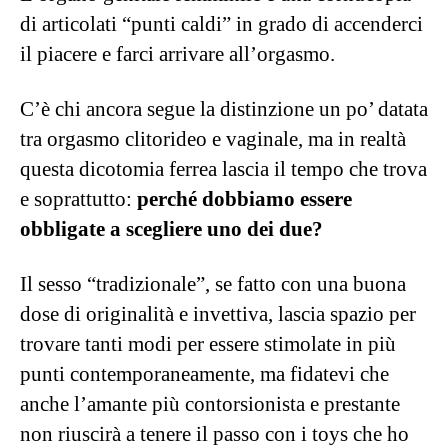
l’errore di sottovalutare questo giocattolino, in
grado di procurarci non una, non due, ma ben
tre stimolazioni
in tre punti distinti: il
clitoride, il vestibolo e il cosiddetto punto G.
Il braccio da inserire all’interno della vagina
simula il movimento di un dito, che va a
“bussare” la zona molto sensibile posta dietro il
clitoride, a sua volta stimolato dalla parte
esterna del toy. Le tre stimolazioni si affidano a
tre motori distinti: quello interno, in grado di
creare onde di piacere, il secondo, pensato per
vibrazioni sensazionali e il terzo, capace di
fornire niente di meno che impulsi sonici in
grado di risuonare nella struttura interna del