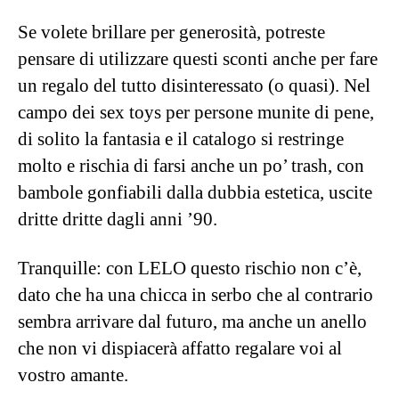
piacere, non vi resta che scegliere i vostri e
ordinarli.
Buon divertimento.
Articolo con contenuti promozionali
ARTICOLO SPONSORIZZATO DA
LELO è l’azienda leader nella realizzazione di prodotti
per la vita intima dal design inconfondibile. Con il suo
lancio, avvenuto nel 2003, LELO ha rivoluzionato
l’estetica e la percezione dei massaggiatori personali e
ora dedica la stessa cura a qualità e innovazione nella
realizzazione di lussuosi accessori per la vita intima e
candele da massaggio profumate.