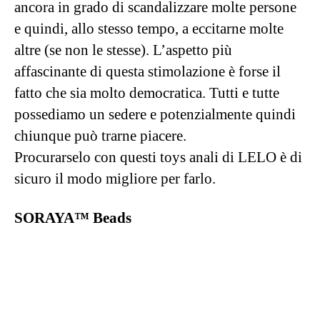
troppo egoiste e di fare un acquisto pensato
anche per una persona speciale per noi, in
particolare una persona dotata di
prostata
. A
dispetto di quanto si pensi, gli uomini sono
affascinati da quello che la prostata potrebbe
procurare loro in quanto a piacere. purtroppo
però, ancora molti stereotipi e tabù sbarrano
loro la via
all’esplorazione della stimolazione
prostatica
.
Regalare questo massaggiatore prostatico
potrebbe essere un modo perfetto per rompere il
ghiaccio. È, come tutti i prodotti di LELO, un
oggetto molto bello e non minaccioso, ed è
dotato di
telecomando
, che apre la strada a tutta