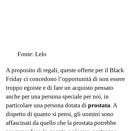
suggerisco come ultimo toy questo anello
vibrante che sì, va sul pene, ma è da usare
in
coppia
.
Si adatta a ogni dimensione e garantisce grande
soddisfazione per entrambi. Ha ben 8 modalità
di vibrazione e si controlla anche attraverso
l’app, il che è una grande comodità, fidatevi.
Nell’enorme imbarazzo della scelta che gli
sconti di LELO per il Black Friday procurano,
questo piccolo anello per il pene potrebbe
risolvervi la scelta, dato che si tratta di un
giocattolo che, in coppia, non può che mettervi
d’accordo e in fondo sono una tenerona e mi