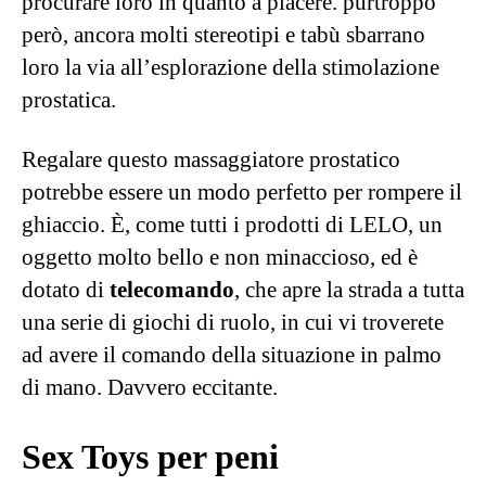
piaceva l’idea di terminare questa lista con un
po’ di dolcezza romantica.
"Un anello vibrante è per sempre. O forse
no, ma celebra il piacere condiviso"
Sponsorizzato Da
LELO
Qui
trovate tutti i prodotti suggeriti e anche
molti altri in offerta, pronti a donarvi brividi di