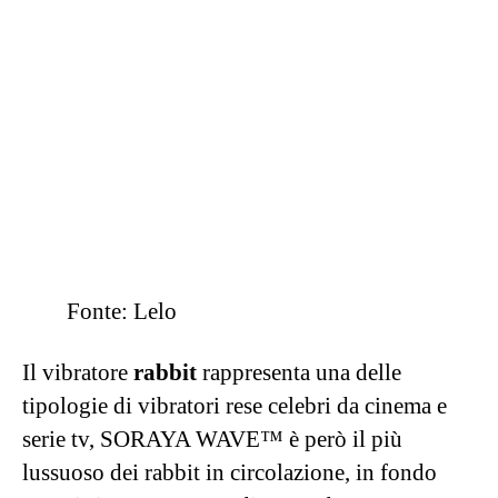
È un toy adatto davvero a chiunque, da usare in
coppia o in solitaria ed è particolarmente
perfetto per chi è
alle prime armi
e vuole
approcciarsi in modo gentile (ma non per
questo meno sexy) a questo tipo di
stimolazione. Un bellissimo regalo di Natale.
"Ho sempre desiderato provare 'a farlo da
dietro', ma avevo paura. E poi..."