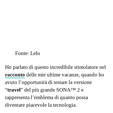
piccolo, è discreto ma ha un immenso potere.
LELO DOT™ Cruise
Fonte: Lelo
So di suscitare l’invidia di molte (dopotutto
non mi sono scelta il lavoro di sex columnist a