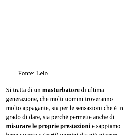
Cosa ne pensi?
NEWS
BELLEZZA
MAMMA
MODA
CUCINA
SALUTE
LIBRI
FOTO & VIDEO
SPICY
Pubblicità
Redazione
Cookie Policy
Privacy Policy
Ownership & Funding
Fact-Checking