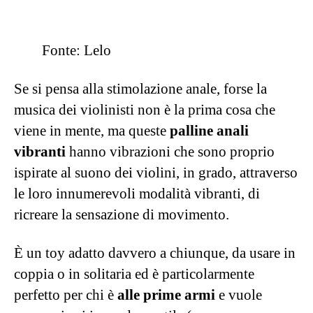
Tranquille: con LELO questo rischio non c’è,
dato che ha una chicca in serbo che al contrario
sembra arrivare dal futuro, ma anche un anello
che non vi dispiacerà affatto regalare voi al
vostro amante.
F1S™ V2