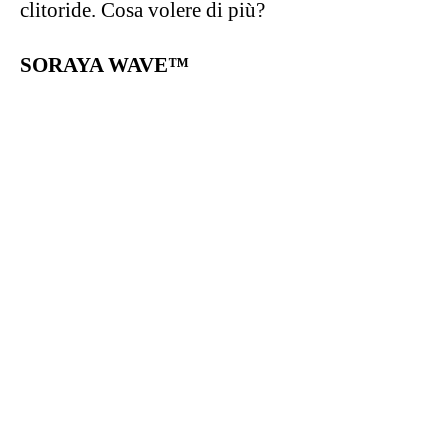
Fonte: Lelo
Se si pensa alla stimolazione anale, forse la
musica dei violinisti non è la prima cosa che
viene in mente, ma queste
palline anali
vibranti
hanno vibrazioni che sono proprio
ispirate al suono dei violini, in grado, attraverso
le loro innumerevoli modalità vibranti, di
ricreare la sensazione di movimento.