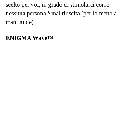
clitoride. Cosa volere di più?
SORAYA WAVE™
Fonte: Lelo
Il vibratore
rabbit
rappresenta una delle
tipologie di vibratori rese celebri da cinema e
serie tv, SORAYA WAVE™ è però il più