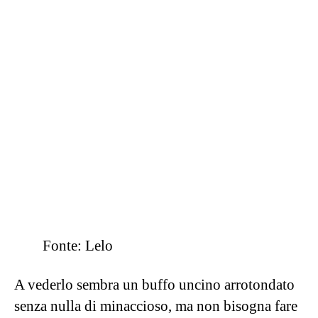
lussuoso dei rabbit in circolazione, in fondo
non ci si può aspettare di meno da LELO. Le
due “orecchiette da coniglio” diventano un
braccino solo, in grado di muoversi
indipendentemente dal braccio che va inserito
nella vagina, per una
penetrazione profonda e
appagante.
Se amate essere stimolate in profondità, ma al
tempo stesso non volete lasciare il clitoride solo
e ignorato, questo tipo di giocattolo è la scelta
migliore che potreste fare.
Sex toys per il lato B