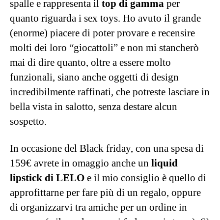
incredibilmente raffinati, che potreste lasciare in
bella vista in salotto, senza destare alcun
sospetto.
In occasione del Black friday, con una spesa di
159€ avrete in omaggio anche un
liquid
lipstick di LELO
e il mio consiglio è quello di
approfittarne per fare più di un regalo, oppure
di organizzarvi tra amiche per un ordine in
comune (e il regalo magari farlo a voi stesse). Sì
ma cosa scegliere tra il grande catalogo di
LELO?
Domanda non facile a cui rispondere, dato che
c’è l’imbarazzo della scelta e quando si tratta di
piacere ogni corpo è a sé, come ogni fantasia e