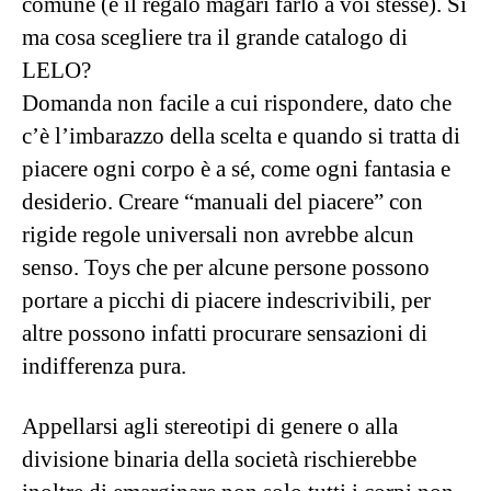
desiderio. Creare “manuali del piacere” con
rigide regole universali non avrebbe alcun
senso. Toys che per alcune persone possono
portare a picchi di piacere indescrivibili, per
altre possono infatti procurare sensazioni di
indifferenza pura.
Appellarsi agli stereotipi di genere o alla
divisione binaria della società rischierebbe
inoltre di emarginare non solo tutti i corpi non
conformi, ma anche quei legittimi desideri che
magari trovano la loro scintilla eccitante
proprio per essere pratiche
“fuori dagli
schemi”
.