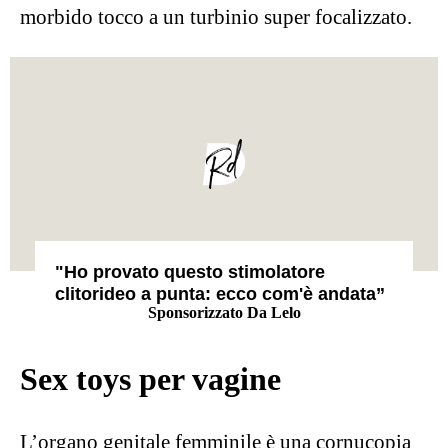
mani nude).
ENIGMA Wave™
Fonte: Lelo
A vederlo sembra un buffo uncino arrotondato
senza nulla di minaccioso, ma non bisogna fare