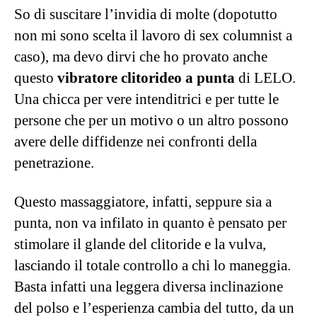
C’è chi ancora segue la distinzione un po’ datata
tra orgasmo clitorideo e vaginale, ma in realtà
questa dicotomia ferrea lascia il tempo che trova
e soprattutto:
perché dobbiamo essere
obbligate a scegliere uno dei due?
Il sesso “tradizionale”, se fatto con una buona
dose di originalità e invettiva, lascia spazio per
trovare tanti modi per essere stimolate in più
punti contemporaneamente, ma fidatevi che
anche l’amante più contorsionista e prestante
non riuscirà a tenere il passo con i toys che ho
scelto per voi, in grado di stimolarci come
nessuna persona è mai riuscita (per lo meno a