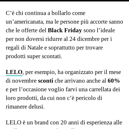
Continua a leggere dopo la pubblicità
LELO
, per esempio, ha organizzato per il mese
di novembre
sconti
che arrivano anche al
60%
e per l’occasione voglio farvi una carrellata dei
loro prodotti, da cui non c’è pericolo di
rimanere delusi.
LELO è un brand con 20 anni di esperienza alle
spalle e rappresenta il
top di gamma
per
quanto riguarda i sex toys. Ho avuto il grande
(enorme) piacere di poter provare e recensire
molti dei loro “giocattoli” e non mi stancherò
mai di dire quanto, oltre a essere molto
funzionali, siano anche oggetti di design