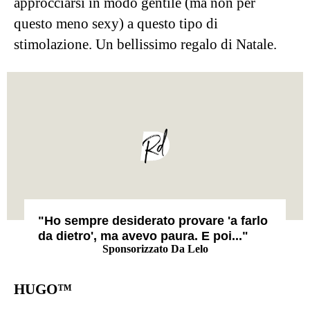
Fonte: Lelo
Si tratta di un
masturbatore
di ultima
generazione, che molti uomini troveranno
molto appagante, sia per le sensazioni che è in
grado di dare, sia perché permette anche di
misurare le proprie prestazioni
e sappiamo
bene quanto a (certi) uomini dia più piacere
compiacersi della propria virilità piuttosto che il
piacere stesso (che in questo caso di certo non
manca).
Questo masturbatore maschile ha
un
design unico con doppio motore, una guaina
morbida e flessibile e un’app in grado di
personalizzare l’esperienza e, come detto,
misurare le prestazioni. Altro che cravatta o kit
del fai da te: se volete stupire i vostri uomini,