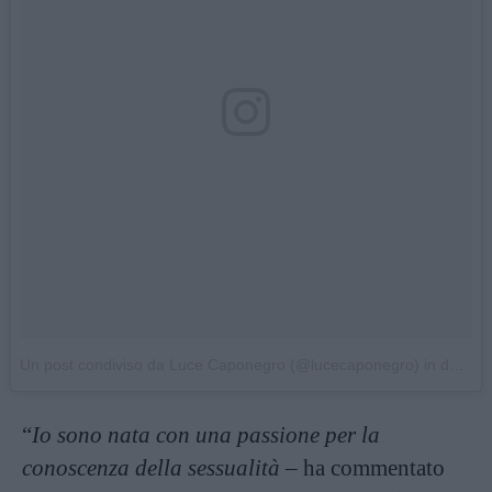
Un post condiviso da Luce Caponegro (@lucecaponegro)
in data:
2
“
Io sono nata con una passione per la
conoscenza della sessualità
– ha commentato