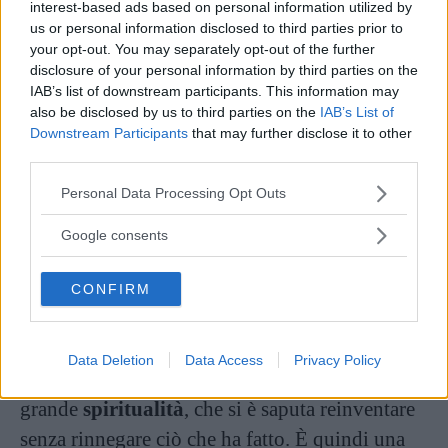
interest-based ads based on personal information utilized by
us or personal information disclosed to third parties prior to
your opt-out. You may separately opt-out of the further
disclosure of your personal information by third parties on the
IAB’s list of downstream participants. This information may
also be disclosed by us to third parties on the
IAB’s List of
Downstream Participants
that may further disclose it to other
third parties.
Please note that this website/app uses one or more Google
Personal Data Processing Opt Outs
services and may gather and store information including but
not limited to your visit or usage behaviour. You may click to
Google consents
grant or deny consent to Google and its third-party tags to
use your data for below specified purposes in below Google
CONFIRM
consent section.
Un post condiviso da Luce Caponegro (@lucecaponegro)
in data:
1
Data Deletion
Data Access
Privacy Policy
Al momento, Selen appare una donna dalla
grande
spiritualità
, che si è saputa reinventare
senza rinnegare ciò che ha fatto. È quindi una