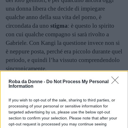
dei loro genitori, e per qualcuno ancora oggi
una donna libera che decide di impiegare
qualche anno della sua vita del porno, è
circondata da uno
stigma
: è questo lo spirito
con cui qualche compagno si sarà rivolto a
Gabriele. Con Kangi la questione invece non si
è neppure posta, perché era piccolo durante quel
periodo, e quindi l’ha vissuto comprendendolo
sincronicamente.
Roba da Donne -
Do Not Process My Personal
Information
If you wish to opt-out of the sale, sharing to third parties, or
processing of your personal or sensitive information for
targeted advertising by us, please use the below opt-out
section to confirm your selection. Please note that after your
opt-out request is processed you may continue seeing