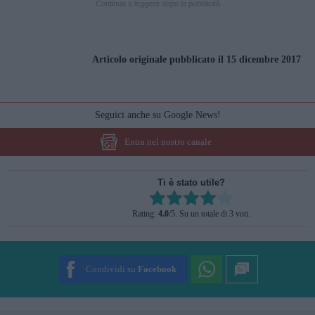
Continua a leggere dopo la pubblicità
Articolo originale pubblicato il 15 dicembre 2017
Seguici anche su Google News!
Entra nel nostro canale
Ti è stato utile?
Rate this item:
Rating:
4.0
/5. Su un totale di 3 voti.
SUBMIT RATING
Condividi su
Facebook