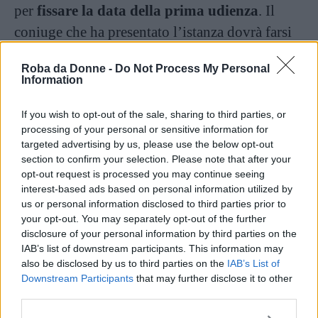
per
fissare la data della prima udienza
. Il
coniuge che ha presentato l’istanza dovrà farsi
carico della notifica del decreto all’altro
Roba da Donne -
Do Not Process My Personal
coniuge.
Information
If you wish to opt-out of the sale, sharing to third parties, or
Continua a leggere dopo la pubblicità
processing of your personal or sensitive information for
targeted advertising by us, please use the below opt-out
section to confirm your selection. Please note that after your
Nel corso della prima udienza, alla quale
opt-out request is processed you may continue seeing
interest-based ads based on personal information utilized by
dovranno tassativamente presentarsi entrambi i
us or personal information disclosed to third parties prior to
coniugi, il giudice disporrà le
misure
your opt-out. You may separately opt-out of the further
disclosure of your personal information by third parties on the
provvisorie in merito di mantenimento ed
IAB’s list of downstream participants. This information may
eventuale affidamento dei figli
. È a questo
also be disclosed by us to third parties on the
IAB’s List of
punto che prende il via
il vero e proprio
Downstream Participants
that may further disclose it to other
third parties.
procedimento di separazione giudiziale
nel