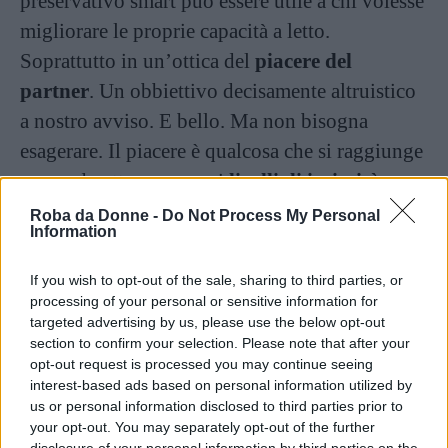
preservativo smart può essere utile a chi volesse
migliorare le proprie capacità a letto.
Soprattutto in un’ottica del
piacere del
partner
. Un obbiettivo decisamente altruistico
a nostro avviso. E bello. Ma non bisogna
esagerare. Il piacere è qualcosa che si raggiunge
passando attraverso vari
livelli di intimità
,
conoscendo il proprio corpo e quello del
Roba da Donne -
Do Not Process My Personal
Information
partner. Una statistica può aiutare ma
naturalmente non è la soluzione a tutto. È un
If you wish to opt-out of the sale, sharing to third parties, or
anello di gomma molto tecnologico, ma non è
processing of your personal or sensitive information for
targeted advertising by us, please use the below opt-out
una bacchetta magica. Inoltre, gli uomini più
section to confirm your selection. Please note that after your
sensibili potrebbero anche sviluppare una certa
opt-out request is processed you may continue seeing
interest-based ads based on personal information utilized by
ansia da prestazione
, davvero
us or personal information disclosed to third parties prior to
controproducente.
your opt-out. You may separately opt-out of the further
disclosure of your personal information by third parties on the