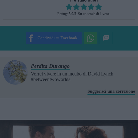
Ti è stato utile?
Rate this item:
Rating:
5.0
/5. Su un totale di 1 voto.
SUBMIT RATING
Condividi su
Facebook
Perdita Durango
Vorrei vivere in un incubo di David Lynch.
#betweentwoworlds
Suggerisci una correzione