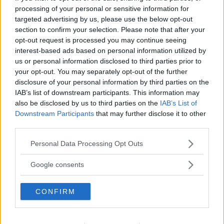
proprio come in altre relazioni socialmente
processing of your personal or sensitive information for
meglio accettate, ma nello sugaring c’è molto
targeted advertising by us, please use the below opt-out
sesso, a volte molto amore, stima, amicizia. O
section to confirm your selection. Please note that after your
opt-out request is processed you may continue seeing
semplicemente c’è uno stare soli insieme, anche
interest-based ads based on personal information utilized by
questo tipico di altre relazioni. O ancora
us or personal information disclosed to third parties prior to
your opt-out. You may separately opt-out of the further
ricevere qualcosa in cambio
disclosure of your personal information by third parties on the
dall’ipersessualizzazione della società
IAB’s list of downstream participants. This information may
also be disclosed by us to third parties on the
IAB’s List of
Downstream Participants
that may further disclose it to other
third parties.
Gli uomini mi hanno sempre oggettificato
Please note that this website/app uses one or more Google
quando sono stata online – ha raccontato
Personal Data Processing Opt Outs
services and may gather and store information including but
una sugar baby a
The Daily Texan
– Ora
not limited to your visit or usage behaviour. You may click to
Google consents
almeno mi pagano per dire queste cose.
grant or deny consent to Google and its third-party tags to
use your data for below specified purposes in below Google
CONFIRM
consent section.
Sugar mommy, cougar, milf: