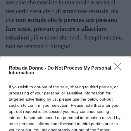
sessuale che consiste in una totale assenza di
desiderio sessuale o di attrazione sessuale, ma
che
non esclude che le persone ace possano
fare sesso, provare piacere o allacciare
relazioni
più o meno durevoli. Semplicemente,
non ne sentono il bisogno.
I benefici dell’astinenza
Roba da Donne -
Do Not Process My Personal
sessuale
Information
If you wish to opt-out of the sale, sharing to third parties, or
La scelta di fare o non fare sesso è
processing of your personal or sensitive information for
assolutamente personale e legittima. Ma ci sono
targeted advertising by us, please use the below opt-out
section to confirm your selection. Please note that after your
davvero dei benefici per chi sceglie la seconda
opt-out request is processed you may continue seeing
possibilità?
interest-based ads based on personal information utilized by
us or personal information disclosed to third parties prior to
your opt-out. You may separately opt-out of the further