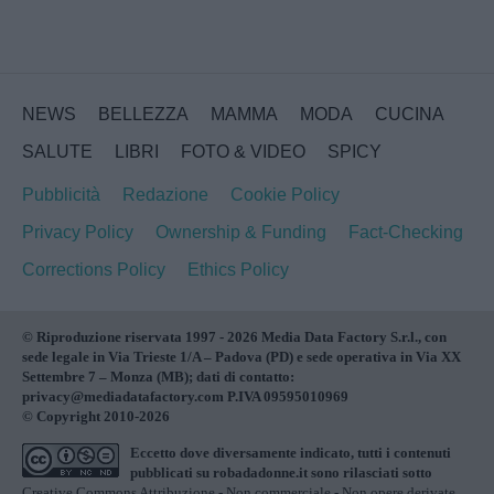
NEWS
BELLEZZA
MAMMA
MODA
CUCINA
SALUTE
LIBRI
FOTO & VIDEO
SPICY
Pubblicità
Redazione
Cookie Policy
Privacy Policy
Ownership & Funding
Fact-Checking
Corrections Policy
Ethics Policy
© Riproduzione riservata 1997 - 2026 Media Data Factory S.r.l., con
sede legale in Via Trieste 1/A – Padova (PD) e sede operativa in Via XX
Settembre 7 – Monza (MB); dati di contatto:
privacy@mediadatafactory.com P.IVA 09595010969
© Copyright 2010-2026
Eccetto dove diversamente indicato, tutti i contenuti
pubblicati su
robadadonne.it
sono rilasciati sotto
Creative Commons Attribuzione - Non commerciale - Non opere derivate