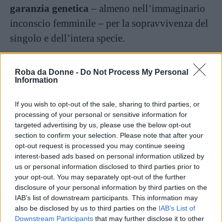
garanzia genetica
– almeno nell’immaginario
inconscio femminile – per la sopravvivenza del
singolo e dell’intera specie.
2. L’altezza
Roba da Donne -
Do Not Process My Personal
Information
Se il proverbio dice «
altezza mezza bellezza
»
ci sarà un fondo di verità, magari anche in
If you wish to opt-out of the sale, sharing to third parties, or
processing of your personal or sensitive information for
questo caso abbastanza atavico. Lo studio in
targeted advertising by us, please use the below opt-out
questione dice anche che immediatamente dopo
section to confirm your selection. Please note that after your
opt-out request is processed you may continue seeing
le spalle larghe e i muscoli sviluppati, le donne
interest-based ads based on personal information utilized by
nutrano interesse per gli uomini alti e magri.
us or personal information disclosed to third parties prior to
your opt-out. You may separately opt-out of the further
disclosure of your personal information by third parties on the
3. Il volto simmetrico
IAB’s list of downstream participants. This information may
also be disclosed by us to third parties on the
IAB’s List of
Downstream Participants
that may further disclose it to other