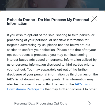
Piacere
Roba da Donne -
Do Not Process My Personal
Orgasm gap: perché si dice che le donne
Information
hanno meno orgasmi
If you wish to opt-out of the sale, sharing to third parties, or
processing of your personal or sensitive information for
targeted advertising by us, please use the below opt-out
section to confirm your selection. Please note that after your
opt-out request is processed you may continue seeing
interest-based ads based on personal information utilized by
us or personal information disclosed to third parties prior to
your opt-out. You may separately opt-out of the further
disclosure of your personal information by third parties on the
IAB’s list of downstream participants. This information may
also be disclosed by us to third parties on the
IAB’s List of
"Grazie a lui, in viaggio da sola ho
Downstream Participants
that may further disclose it to other
raggiunto vette di piacere inesplorate"
third parties.
Sponsorizzato Da
LELO
Please note that this website/app uses one or more Google
Personal Data Processing Opt Outs