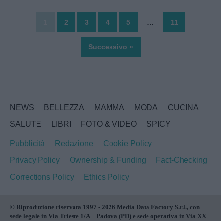
1
2
3
4
5
…
11
Successivo »
NEWS
BELLEZZA
MAMMA
MODA
CUCINA
SALUTE
LIBRI
FOTO & VIDEO
SPICY
Pubblicità
Redazione
Cookie Policy
Privacy Policy
Ownership & Funding
Fact-Checking
Corrections Policy
Ethics Policy
© Riproduzione riservata 1997 - 2026 Media Data Factory S.r.l., con
sede legale in Via Trieste 1/A – Padova (PD) e sede operativa in Via XX