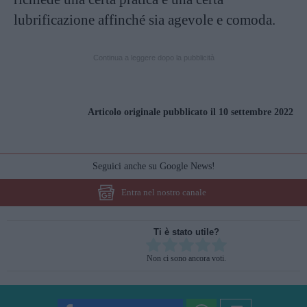
lubrificazione affinché sia agevole e comoda.
Continua a leggere dopo la pubblicità
Articolo originale pubblicato il 10 settembre 2022
Seguici anche su Google News!
Entra nel nostro canale
Ti è stato utile?
Rate this item:
Non ci sono ancora voti.
SUBMIT RATING