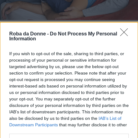
Fonte: iStock
Roba da Donne -
Do Not Process My Personal
Non ci sono molte controindicazioni per
Information
eseguire la posizione dell’antilope. Sicuramente
If you wish to opt-out of the sale, sharing to third parties, or
se uno o entrambi i partner hanno dei
problemi
processing of your personal or sensitive information for
alle ginocchia o ai polsi
, sconsigliamo di farla:
targeted advertising by us, please use the below opt-out
section to confirm your selection. Please note that after your
bisogna stare un po’ di tempo puntellati sulle
opt-out request is processed you may continue seeing
estremità, per cui potrebbe essere disagevole o
interest-based ads based on personal information utilized by
us or personal information disclosed to third parties prior to
addirittura dannosa (con i pugni però si sta un
your opt-out. You may separately opt-out of the further
po’ più comodi).
disclosure of your personal information by third parties on the
IAB’s list of downstream participants. This information may
also be disclosed by us to third parties on the
IAB’s List of
Continua a leggere dopo la pubblicità
Downstream Participants
that may further disclose it to other
third parties.