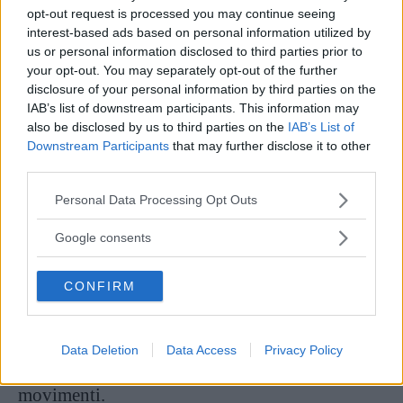
opt-out request is processed you may continue seeing
interest-based ads based on personal information utilized by
amazzone rovesciata
, in cui la persona
us or personal information disclosed to third parties prior to
your opt-out. You may separately opt-out of the further
penetrata dà la schiena a chi penetra, tra i due
disclosure of your personal information by third parties on the
non c’è quindi contratto visivo;
IAB’s list of downstream participants. This information may
also be disclosed by us to third parties on the
IAB’s List of
amazzone sdraiata
, in cui la persona
Downstream Participants
that may further disclose it to other
third parties.
penetrata si avvicina con il petto a chi penetra
fino a toccargli l’addome, sfruttando quindi
Please note that this website/app uses one or more Google
Personal Data Processing Opt Outs
services and may gather and store information including but
anche lo sfregamento dei corpi per aumentare
not limited to your visit or usage behaviour. You may click to
Google consents
l’eccitazione;
grant or deny consent to Google and its third-party tags to
use your data for below specified purposes in below Google
amazzone laterale
, che è una sorta di
CONFIRM
consent section.
posizione del cucchiaio
, in cui però è chi viene
penetrato, che dà le spalle a chi penetra, a
Data Deletion
Data Access
Privacy Policy
compiere di solito la maggior parte dei
movimenti.