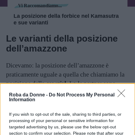
Vi Raccomandiamo...
La posizione della forbice nel Kamasutra
e sue varianti
Le varianti della posizione
dell’amazzone
Dicevamo: la posizione dell’amazzone è
praticamente uguale a quella che chiamiamo la
posizione della
cowgirl
. I o le partner sono
rivolti uno verso l’altra. Le varianti sono quindi
Roba da Donne -
Do Not Process My Personal
Information
assolutamente simili a quella della cowgirl e
quindi parliamo di
If you wish to opt-out of the sale, sharing to third parties, or
processing of your personal or sensitive information for
targeted advertising by us, please use the below opt-out
Continua a leggere dopo la pubblicità
section to confirm your selection. Please note that after your