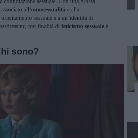
na connotazione sessuale. Con una grossa
 associato all’
omosessualità
e alla
 orientamento sessuale e a un’identità di
ossdressing con finalità di
feticismo sessuale
è
chi sono?