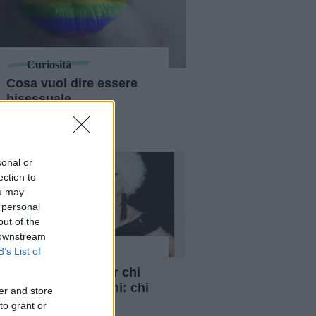
Curiosità
Cosa vuol dire essere
bisessuale,
demisessuale o
pansessuale
sonal or
ection to
ou may
 personal
out of the
 downstream
B’s List of
Diversity
Il drag è anche per chi
"interpreta" uomini: chi
er and store
sono i drag king
to grant or