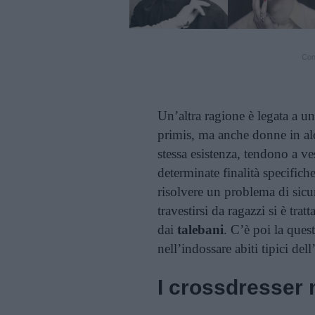
Cont
Un’altra ragione è legata a u
primis, ma anche donne in alc
stessa esistenza, tendono a v
determinate finalità specifiche.
risolvere un problema di sicu
travestirsi da ragazzi si è trat
dai
talebani
. C’è poi la ques
nell’indossare abiti tipici dell
I crossdresser 