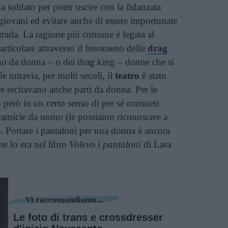
da soldato per poter uscire con la fidanzata
iovani ed evitare anche di essere importunate
trada. La ragione più comune è legata al
particolare attraverso il fenomeno delle
drag
o da donna – o dei drag king – donne che si
 tuttavia, per molti secoli, il
teatro
è stato
 recitavano anche parti da donna. Per le
 però in un certo senso di per sé consueti:
 camicie da uomo (le possiamo riconoscere a
). Portare i pantaloni per una donna è ancora
me lo era nel libro
Volevo i pantaloni
di Lara
Vi raccomandiamo...
Le foto di trans e crossdresser