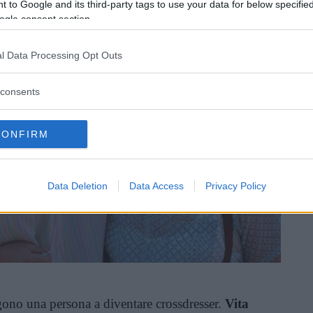
crossdressing
 to Google and its third-party tags to use your data for below specifi
ogle consent section.
l Data Processing Opt Outs
consents
CONFIRM
Data Deletion
Data Access
Privacy Policy
gono una persona a diventare crossdresser.
Vita