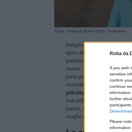
Fonte: American Horror Story: Freakshow
Semplicemente: i crossdresser
tipici del sesso opposto. Qui
Roba da 
pantaloni per le donne – anch
unisex. Si tratta di un fenome
If you wish 
sensitive in
parla perfino nella
Bibbia
. I
confirm you
circondato da pregiudizio. L’i
continue se
psicologia
non percepisce il 
information 
further disc
non influisca negativamente s
participants
parole, se un uomo indossa un
Downstream 
moglie come accade nel biop
Please note
information 