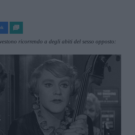
ok
 vestono ricorrendo a degli abiti del sesso opposto: