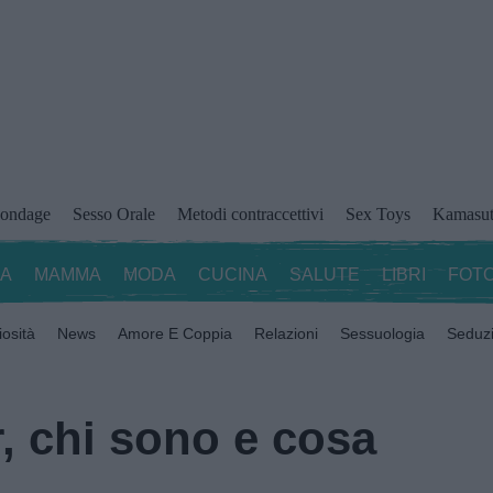
ondage
Sesso Orale
Metodi contraccettivi
Sex Toys
Kamasut
ZA
MAMMA
MODA
CUCINA
SALUTE
LIBRI
FOTO
iosità
News
Amore E Coppia
Relazioni
Sessuologia
Seduz
, chi sono e cosa