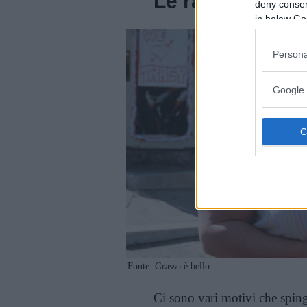
Le ragioni del 
deny consent
in below Go
Persona
Google 
Fonte: Grasso è bello
Ci sono vari motivi che spin