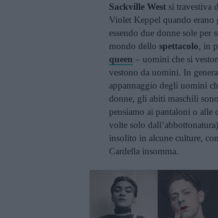
Sackville West
si travestiva 
Violet Keppel quando erano g
essendo due donne sole per s
mondo dello
spettacolo
, in 
queen
– uomini che si veston
vestono da uomini. In generale
appannaggio degli uomini che
donne, gli abiti maschili sono
pensiamo ai pantaloni o alle
volte solo dall’abbottonatura
insolito in alcune culture, co
Cardella insomma.