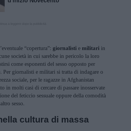
d'inizio Novecento
inua a leggere dopo la pubblicità
n’eventuale “copertura”:
giornalisti
e
militari
in
une società in cui sarebbe in pericolo la loro
estirsi come esponenti del sesso opposto per
 Per giornalisti e militari si tratta di indagare o
rezza sociale, per le ragazze in Afghanistan
tato in molti casi di cercare di passare inosservate
tione del feticcio sessuale oppure della comodità
’altro sesso.
nella cultura di massa