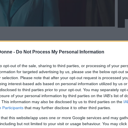
 sono coloro che si vestono con abiti che sono
ndi per esempio le gonne per gli uomini e i
Donne -
Do Not Process My Personal Information
e se questi ultimi sono diventati nel tempo
no noto fin dall’antichità – tanto che se ne
to opt-out of the sale, sharing to third parties, or processing of your per
formation for targeted advertising by us, please use the below opt-out s
n alcuni casi, però ancora oggi il fenomeno è
r selection. Please note that after your opt-out request is processed y
mportante, in questi casi è ricordare che la
eing interest-based ads based on personal information utilized by us or
crossdressing come un disturbo, a meno che
disclosed to third parties prior to your opt-out. You may separately opt-
losure of your personal information by third parties on the IAB’s list of
ulla vita quotidiana di una persona. In altre
. This information may also be disclosed by us to third parties on the
IA
 golfino di angora e viene lasciato dalla
Participants
that may further disclose it to other third parties.
ic
Ed Wood
.
 that this website/app uses one or more Google services and may gath
including but not limited to your visit or usage behaviour. You may click 