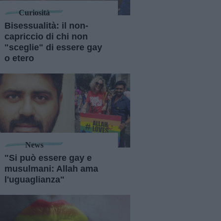
Curiosità
Bisessualità: il non-
capriccio di chi non
"sceglie" di essere gay
o etero
News
"Si può essere gay e
musulmani: Allah ama
l'uguaglianza"