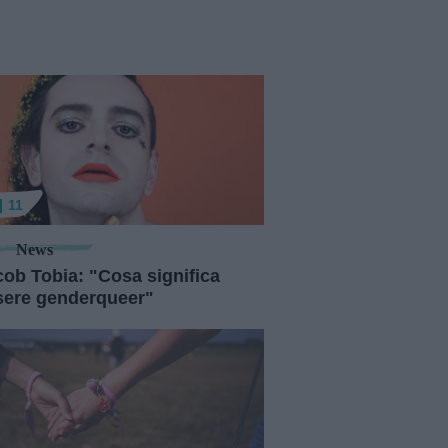
11
News
cob Tobia: "Cosa significa
sere genderqueer"