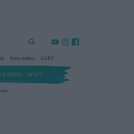
ra
Sesso lesbico
LGBT
 & VIDEO
SPICY
ione