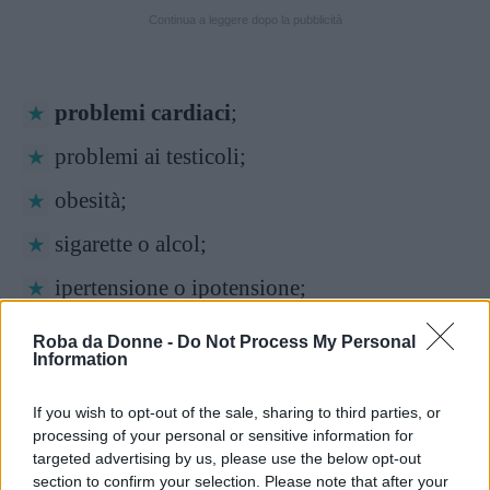
Continua a leggere dopo la pubblicità
problemi cardiaci
;
problemi ai testicoli;
obesità;
sigarette o alcol;
ipertensione o ipotensione;
bassi livelli di testosterone;
Roba da Donne -
Do Not Process My Personal
Information
stress;
If you wish to opt-out of the sale, sharing to third parties, or
bassa autostima;
processing of your personal or sensitive information for
targeted advertising by us, please use the below opt-out
depressione
;
section to confirm your selection. Please note that after your