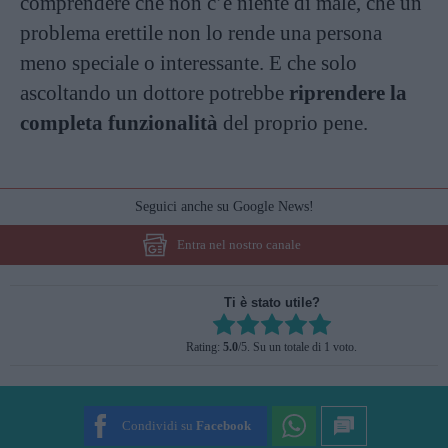
comprendere che non c’è niente di male, che un
problema erettile non lo rende una persona
meno speciale o interessante. E che solo
ascoltando un dottore potrebbe
riprendere la
completa funzionalità
del proprio pene.
Seguici anche su Google News!
Entra nel nostro canale
Ti è stato utile?
Rate this item:
Rating:
5.0
/5. Su un totale di 1 voto.
SUBMIT RATING
Condividi su
Facebook