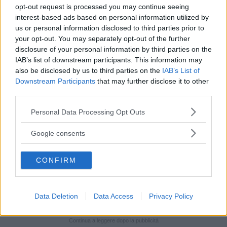
timori e conflitti interiori;
opt-out request is processed you may continue seeing
interest-based ads based on personal information utilized by
auto-sabotaggi inconsci.
us or personal information disclosed to third parties prior to
your opt-out. You may separately opt-out of the further
disclosure of your personal information by third parties on the
In generale, è sempre bene prenotare una
visita
IAB’s list of downstream participants. This information may
specialistica
: anche se capita una volta sola,
also be disclosed by us to third parties on the
IAB’s List of
Downstream Participants
that may further disclose it to other
ascoltare un parere medico non fa mai male,
third parties.
magari può aiutare a capire se c’è un’abitudine
Please note that this website/app uses one or more Google
Personal Data Processing Opt Outs
sbagliata, come fumo o alcol, che influisce sulla
services and may gather and store information including but
vostra erezione. Spesso, i problemi di erezione
not limited to your visit or usage behaviour. You may click to
Google consents
grant or deny consent to Google and its third-party tags to
reiterati sono trattati con
terapie
use your data for below specified purposes in below Google
farmacologiche
CONFIRM
, che però potrebbero servire
consent section.
anche ad altro – come quando i problemi erettili
sono legati a patologie cardiocircolatorie.
Data Deletion
Data Access
Privacy Policy
Continua a leggere dopo la pubblicità