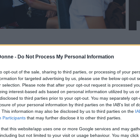
er identificare le
donne transgender
in Asia,
 Si tratta di un’internazionalizzazione
Donne -
Do Not Process My Personal Information
 lingua ufficiale delle nazioni del
e comunque è usato in tutto il globo) del
to opt-out of the sale, sharing to third parties, or processing of your per
formation for targeted advertising by us, please use the below opt-out s
, che appunto indica le donne
transgender
ma
r selection. Please note that after your opt-out request is processed y
guono all’apparenza
stereotipi femminili
.
eing interest-based ads based on personal information utilized by us or
disclosed to third parties prior to your opt-out. You may separately opt-
altà durante la guerra in Vietnam, quando i
losure of your personal information by third parties on the IAB’s list of
. This information may also be disclosed by us to third parties on the
IA
vano per la prima volta nelle loro vite un numero
Participants
that may further disclose it to other third parties.
der.
 that this website/app uses one or more Google services and may gath
including but not limited to your visit or usage behaviour. You may click 
inua a leggere dopo la pubblicità