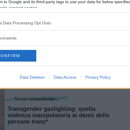
 to Google and its third-party tags to use your data for below specifi
ogle consent section.
non è politicamente corretto, ma qualcuno
l Data Processing Opt Outs
e sgradevole
. Probabilmente è però più
consents
c’è dietro un nome, che noi decidiamo di
minile è più adatto, sia dal punto di vista
vista del rispetto, perché appunto le donne, cis
CONFIRM
te in italiano declinate al femminile – in
e vengono adoperati dalle grammatiche che lo
Data Deletion
Data Access
Privacy Policy
ndo.
Vi raccomandiamo...
Transgender gaslighting: quella
violenza manipolatoria ai danni delle
persone trans*