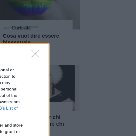
Curiosità
Cosa vuol dire essere
bisessuale,
demisessuale o
pansessuale
sonal or
ection to
ou may
 personal
out of the
 downstream
B’s List of
Diversity
Il drag è anche per chi
"interpreta" uomini: chi
er and store
sono i drag king
to grant or