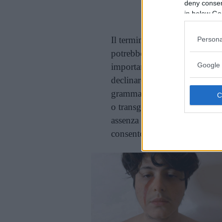
deny consent
in below Go
Il termine ladyboy non solo 
Persona
potrebbe trovarlo
offensivo 
Google 
importante comprendere cosa 
declinare al femminile: il fem
grammaticale sia dal punto di 
o transgender, vengono indica
assenza di neutri, che invec
consentono nel resto del mo