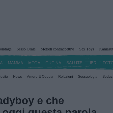
ondage
Sesso Orale
Metodi contraccettivi
Sex Toys
Kamasut
ZA
MAMMA
MODA
CUCINA
SALUTE
LIBRI
FOTO
iosità
News
Amore E Coppia
Relazioni
Sessuologia
Seduz
ladyboy e che
 oggi questa parola