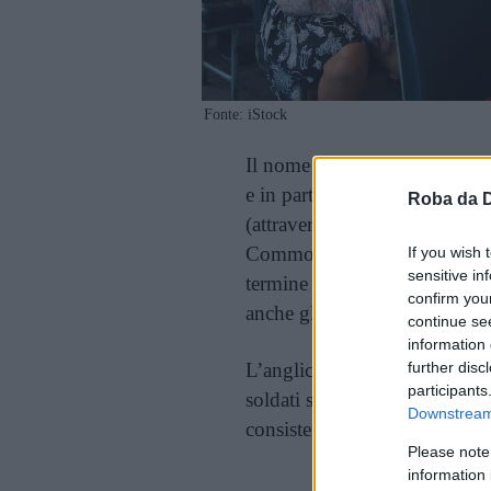
Fonte: iStock
Il nome ladyboy viene usato p
e in particolare in Thailandia.
Roba da 
(attraverso l’inglese, che è la
Commonwealth anche in Asia 
If you wish 
sensitive in
termine thailandese
kathoey
confirm you
anche gli uomini gay che se
continue se
information 
L’anglicismo fu coniato in re
further disc
participants
soldati statunitensi incontra
Downstream 
consistente di donne transgen
Please note
information 
Cont