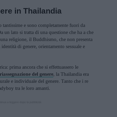
nere in Thailandia
o tantissime e sono completamente fuori da
a un lato si tratta di una questione che ha a che
 una religione, il Buddhismo, che non presenta
 identità di genere, orientamento sessuale e
rica: prima ancora che si effettuassero le
riassegnazione del genere
, la Thailandia era
turale e individuale del genere. Tanto che i re
adyboy tra le loro amanti.
inua a leggere dopo la pubblicità