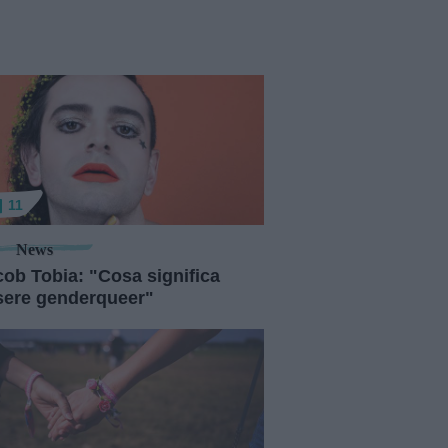
11
News
cob Tobia: "Cosa significa
sere genderqueer"