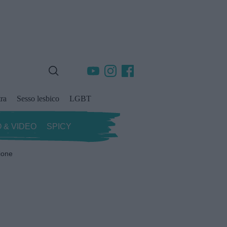
ra
Sesso lesbico
LGBT
 & VIDEO
SPICY
ione