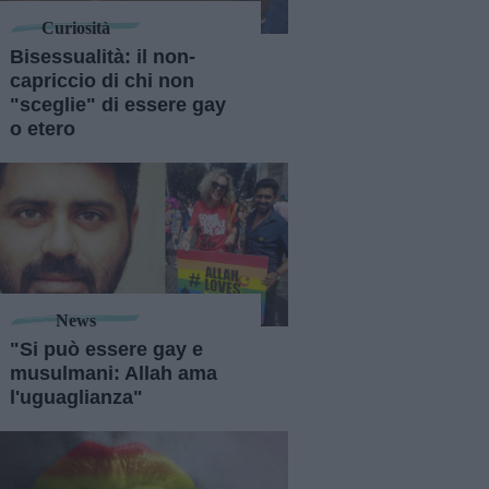
Curiosità
Bisessualità: il non-
capriccio di chi non
"sceglie" di essere gay
o etero
News
"Si può essere gay e
musulmani: Allah ama
l'uguaglianza"