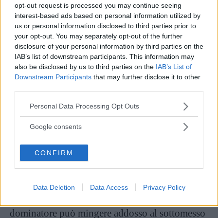
opt-out request is processed you may continue seeing
addosso.
interest-based ads based on personal information utilized by
us or personal information disclosed to third parties prior to
your opt-out. You may separately opt-out of the further
Pioggia dorata: le varianti
disclosure of your personal information by third parties on the
IAB’s list of downstream participants. This information may
also be disclosed by us to third parties on the
IAB’s List of
Downstream Participants
that may further disclose it to other
third parties.
Please note that this website/app uses one or more Google
Personal Data Processing Opt Outs
services and may gather and store information including but
not limited to your visit or usage behaviour. You may click to
Google consents
grant or deny consent to Google and its third-party tags to
use your data for below specified purposes in below Google
CONFIRM
consent section.
Fonte: Gustav Klimt
Data Deletion
Data Access
Privacy Policy
Esistono alcune
varianti
dell’urofilia. Il
dominatore può mingere addosso al sottomesso