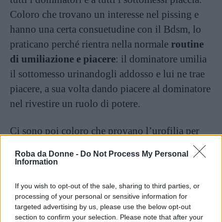
Coloro che trovano un interesse nel pissing e
hanno una certa consuetudine con il Bdsm, lo
praticano perché rientra nella normale
routine
di umiliazione e piacere
: il dominatore umilia
il sottomesso urinandogli addosso e lui ne trae
piacere, a sua volta dando piacere al dominatore
nel rivestire un ruolo di potere.
Ci sono poi coloro che provano l’urofilia per
tentare
qualcosa di diverso
nel ménage della
Roba da Donne -
Do Not Process My Personal
relazione: si tratta in fondo di un gesto molto
Information
intimo e originale, che in altre occasioni
If you wish to opt-out of the sale, sharing to third parties, or
troveremmo disgustoso. Inoltre ci sono persone
processing of your personal or sensitive information for
che presentano un certo
feticismo
per la pipì – e
targeted advertising by us, please use the below opt-out
section to confirm your selection. Please note that after your
trovano eccitante, tra le altre cose, urinarsi