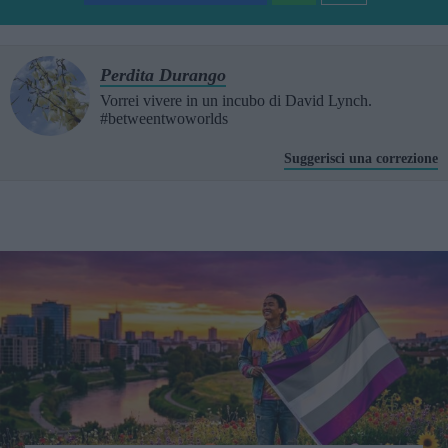
Perdita Durango
Vorrei vivere in un incubo di David Lynch.
#betweentwoworlds
Suggerisci una correzione