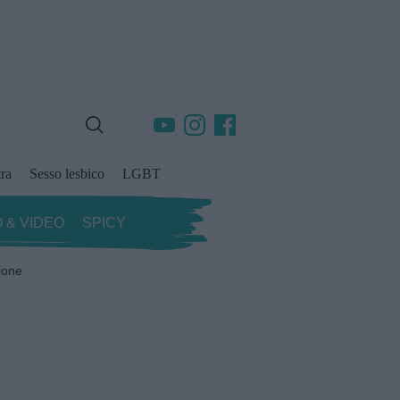
ra
Sesso lesbico
LGBT
 & VIDEO
SPICY
ione