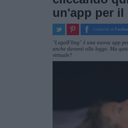
un'app per i
Condividi su
Facebo
"LegalFling" è una nuova app per 
anche davanti alla legge. Ma qual
virtuale?