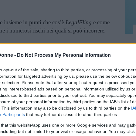
e insieme in punti che cos’è
LegalFling
e come
e i numerosi rischi nei quali si può incorrere.
cos’è e come funziona
Donne -
Do Not Process My Personal Information
to opt-out of the sale, sharing to third parties, or processing of your per
formation for targeted advertising by us, please use the below opt-out s
p per verificare il consenso esplicito prima di
r selection. Please note that after your opt-out request is processed y
eing interest-based ads based on personal information utilized by us or
disclosed to third parties prior to your opt-out. You may separately opt-
losure of your personal information by third parties on the IAB’s list of
. This information may also be disclosed by us to third parties on the
IA
Participants
that may further disclose it to other third parties.
gere nel sito ufficiale di
LegalFling.
Quindi,
 secondo i creatori questa app dovrebbe
 that this website/app uses one or more Google services and may gath
including but not limited to your visit or usage behaviour. You may click 
cinto di avere un rapporto sessuale di stipulare