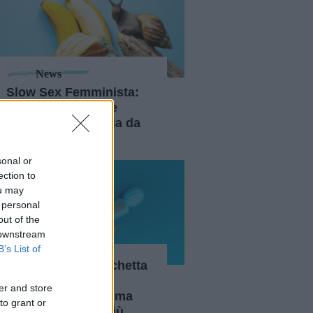
News
Slow Sex Femminista:
praticare il piacere
senza fretta e ansia da
performance
sonal or
ection to
ou may
 personal
out of the
 downstream
B’s List of
Questa è una bacchetta
magica che può
er and store
esaudire non uno ma
to grant or
due desideri... e più