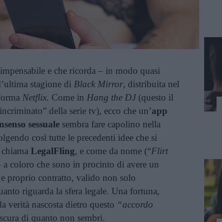
’impensabile e che ricorda – in modo quasi
l’ultima stagione di
Black Mirror
, distribuita nel
aforma
Netflix.
Come in
Hang the DJ
(questo il
“incriminato” della serie tv), ecco che un’
app
nsenso sessuale
sembra fare capolino nella
lgendo così tutte le precedenti idee che si
i chiama
LegalFling
, e come da nome (“
Flirt
– a coloro che sono in procinto di avere un
e proprio contratto, valido non solo
anto riguarda la sfera legale. Una fortuna,
a verità nascosta dietro questo
“accordo
scura di quanto non sembri.