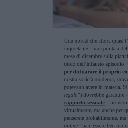
Una novità che sfiora quasi l
inquietante – una puntata del
mese di dicembre sulla piatt
titolo dell’infausto episodio 
per dichiarare il proprio co
nostra società moderna, stravo
potevano avere in materia. S
legale”
) dovrebbe garantire 
rapporto sessuale
– un vero 
virtualmente, ma anche per qu
penserete probabilmente, ma l
online”
pare essere ben più o