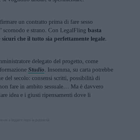
firmare un contratto prima di fare sesso
po’ scomodo e strano. Con LegalFling
basta
 sicuri che il tutto sia perfettamente legale
.
ministratore delegato del progetto, come
’informazione
Studio
. Insomma, su carta potrebbe
del secolo: consensi scritti, possibilità di
o non fare in ambito sessuale… Ma è davvero
iare idea e i giusti ripensamenti dove li
inua a leggere dopo la pubblicità