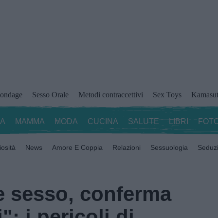
ondage
Sesso Orale
Metodi contraccettivi
Sex Toys
Kamasut
ZA
MAMMA
MODA
CUCINA
SALUTE
LIBRI
FOTO
iosità
News
Amore E Coppia
Relazioni
Sessuologia
Seduz
re sesso, conferma
: i pericoli di