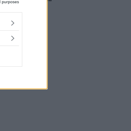
ed purposes
Sponsorizzato Da
LELO