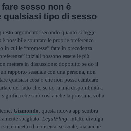
a fare sesso non è
 qualsiasi tipo di sesso
i questo argomento: secondo quanto si legge
s
è possibile spuntare le proprie preferenze.
so in cui le “promesse” fatte in precedenza
eferenze” iniziali possono essere le più
on mettere in discussione: dopotutto se do il
un rapporto sessuale con una persona, non
 fare qualsiasi cosa o che non possa cambiare
rlare del fatto che, se do la mia disponibilità a
 significa che sarò così anche la prossima volta.
nternet
Gizmondo
, questa nuova app sembra
ramente sbagliato:
LegalFling
, infatti, divulga
o sul concetto di consenso sessuale, ma anche