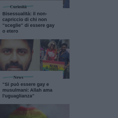
Curiosità
Bisessualità: il non-
capriccio di chi non
"sceglie" di essere gay
o etero
News
"Si può essere gay e
musulmani: Allah ama
l'uguaglianza"