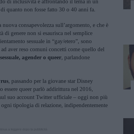
do di inclusività e affrontando il tema in un
di quanto non fosse fatto 30 o 40 anni fa.
a nuova consapevolezza sull’argomento, e che è
tà di genere non si esaurisca nel semplice
ientamento sessuale in “gay/etero”, sono
ni ad aver reso comuni concetti come quello del
sessuale, agender o queer
, parlandone
yrus
, passando per la giovane star Disney
 essere queer parlò addirittura nel 2016,
l suo account Twitter ufficiale – oggi non più
er ogni tipologia di relazione, indipendentemente
inua a leggere dopo la pubblicità