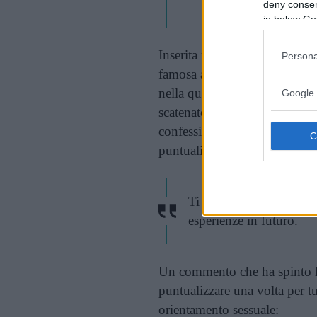
deny consent
in below Go
Inserita nel 2015 dal
Time
nel
Persona
famosa al pubblico per il suo 
nella quale interpreta il ruol
Google 
scatenato i commenti di numer
confessione della giovane attr
puntualizzare cosa significas
Ti prego di specificare,
esperienze in futuro.
Un commento che ha spinto l
puntualizzare una volta per tu
orientamento sessuale: