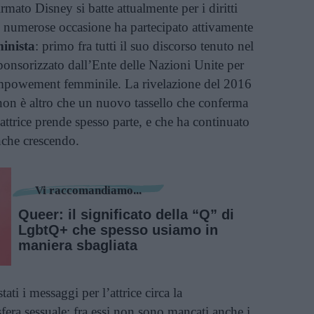
rmato Disney si batte attualmente per i diritti
n numerose occasione ha partecipato attivamente
inista
: primo fra tutti il suo discorso tenuto nel
ponsorizzato dall’Ente delle Nazioni Unite per
empowement femminile. La rivelazione del 2016
i non è altro che un nuovo tassello che conferma
e attrice prende spesso parte, e che ha continuato
anche crescendo.
Vi raccomandiamo...
Queer: il significato della “Q” di
LgbtQ+ che spesso usiamo in
maniera sbagliata
ti i messaggi per l’attrice circa la
sfera sessuale: fra essi non sono mancati anche i