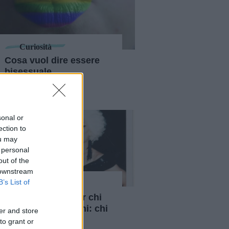
Curiosità
Cosa vuol dire essere
bisessuale,
demisessuale o
pansessuale
sonal or
ection to
ou may
 personal
out of the
 downstream
B’s List of
Diversity
Il drag è anche per chi
"interpreta" uomini: chi
er and store
sono i drag king
to grant or