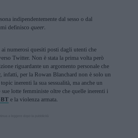
rsona indipendentemente dal sesso o dal
 mi definisco
queer
.
 ai numerosi quesiti posti dagli utenti che
verso Twitter. Non è stata la prima volta però
sizione riguardante un argomento personale che
r, infatti, per la Rowan Blanchard non è solo un
topic inerenti la sua sessualità, ma anche un
sue lotte femministe oltre che quelle inerenti i
GBT
e la violenza armata.
inua a leggere dopo la pubblicità