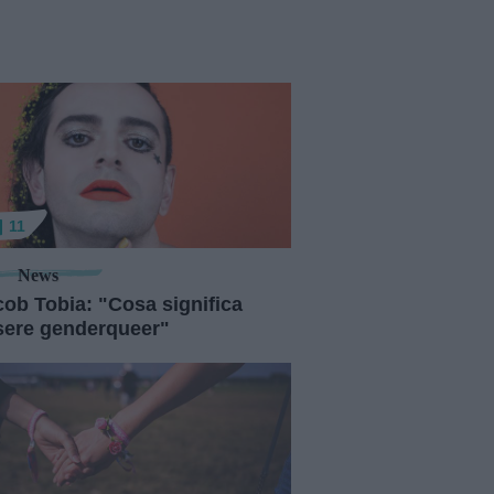
11
News
cob Tobia: "Cosa significa
sere genderqueer"