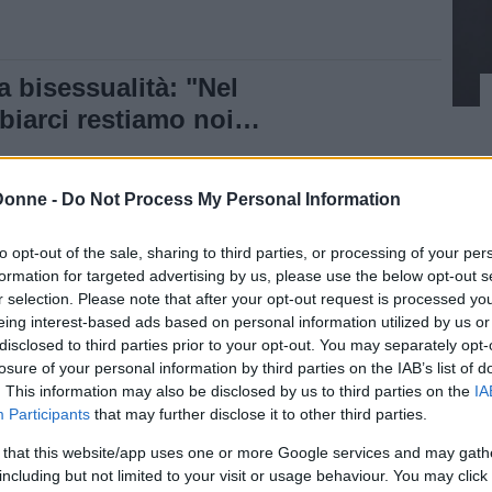
 bisessualità: "Nel
iarci restiamo noi
Donne -
Do Not Process My Personal Information
to opt-out of the sale, sharing to third parties, or processing of your per
formation for targeted advertising by us, please use the below opt-out s
r selection. Please note that after your opt-out request is processed y
eing interest-based ads based on personal information utilized by us or
disclosed to third parties prior to your opt-out. You may separately opt-
losure of your personal information by third parties on the IAB’s list of
empre interessata ai ragazzi – si leggeva nel
. This information may also be disclosed by us to third parties on the
IA
le – nonostante ciò non voglio etichettarmi
Participants
that may further disclose it to other third parties.
asi altra cosa. Non voglio dare a me stessa
 that this website/app uses one or more Google services and may gath
including but not limited to your visit or usage behaviour. You may click 