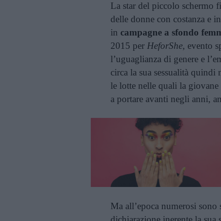
La star del piccolo schermo fi
delle donne con costanza e i
in
campagne a sfondo femm
2015 per
HeforShe
, evento s
l’uguaglianza di genere e l’
circa la sua sessualità quind
le lotte nelle quali la giovan
a portare avanti negli anni, 
Ma all’epoca numerosi sono sta
dichiarazione inerente la sua 