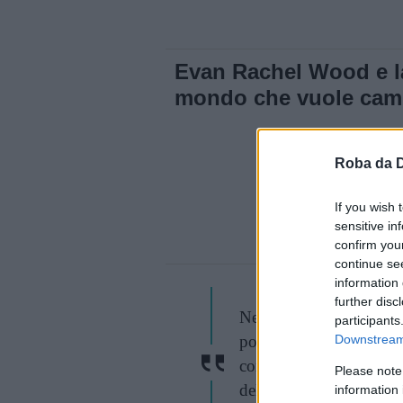
Evan Rachel Wood e la
mondo che vuole camb
stessi"
Roba da 
If you wish 
sensitive in
confirm you
continue se
information 
further disc
Nella mia vita mi sono s
participants
post, non più disponibi
Downstream 
come etero, gay o qualsi
Please note
delle etichette.
information 