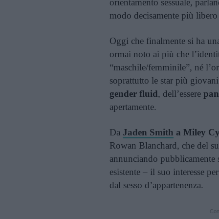
orientamento sessuale, parlan
modo decisamente più libero 
Oggi che finalmente si ha un
ormai noto ai più che l’identi
“maschile/femminile”, né l’or
soprattutto le star più giova
gender fluid
, dell’essere
pan
apertamente.
Da
Jaden Smith
a Miley C
Rowan Blanchard, che del suo
annunciando pubblicamente su
esistente – il suo interesse p
dal sesso d’appartenenza.
Cont