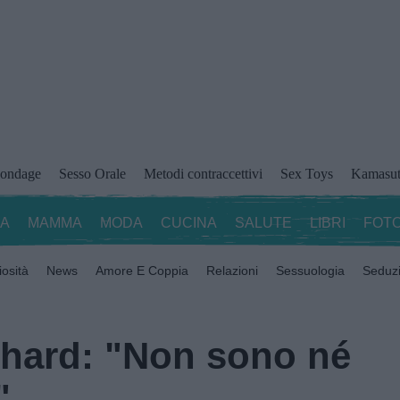
ondage
Sesso Orale
Metodi contraccettivi
Sex Toys
Kamasut
ZA
MAMMA
MODA
CUCINA
SALUTE
LIBRI
FOTO
iosità
News
Amore E Coppia
Relazioni
Sessuologia
Seduz
hard: "Non sono né
"