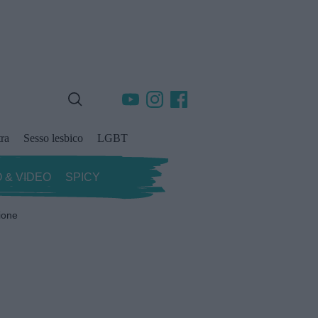
ra
Sesso lesbico
LGBT
 & VIDEO
SPICY
ione