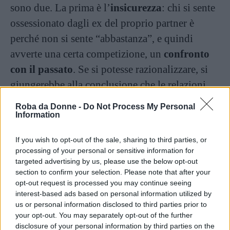
sono due. La prima è l’
insicurezza
: chi si sente
ossessionato dagli ex del proprio partner è
perché non si sente “abbastanza”, e quindi
avverte una certa competizione, un
confronto
con il passato
. Se si potesse razionalizzare, si
giungerebbe alla conclusione che le relazioni
passate sono appunto passate, e lo sono per una
Roba da Donne -
Do Not Process My Personal
serie di ragioni ben specifiche: per questo non
Information
c’è nulla da temere. Ma la gelosia retroattiva
If you wish to opt-out of the sale, sharing to third parties, or
non prevede certo la razionalità.
processing of your personal or sensitive information for
targeted advertising by us, please use the below opt-out
section to confirm your selection. Please note that after your
Continua a leggere dopo la pubblicità
opt-out request is processed you may continue seeing
interest-based ads based on personal information utilized by
us or personal information disclosed to third parties prior to
your opt-out. You may separately opt-out of the further
La seconda causa è l’
idea del possesso
. Questo
disclosure of your personal information by third parties on the