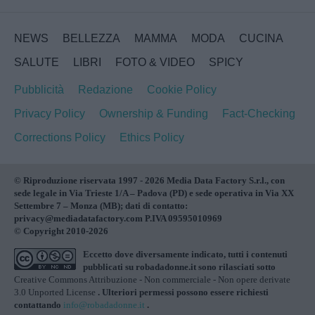
NEWS
BELLEZZA
MAMMA
MODA
CUCINA
SALUTE
LIBRI
FOTO & VIDEO
SPICY
Pubblicità
Redazione
Cookie Policy
Privacy Policy
Ownership & Funding
Fact-Checking
Corrections Policy
Ethics Policy
© Riproduzione riservata 1997 - 2026 Media Data Factory S.r.l., con
sede legale in Via Trieste 1/A – Padova (PD) e sede operativa in Via XX
Settembre 7 – Monza (MB); dati di contatto:
privacy@mediadatafactory.com P.IVA 09595010969
© Copyright 2010-2026
Eccetto dove diversamente indicato, tutti i contenuti
pubblicati su
robadadonne.it
sono rilasciati sotto
Creative Commons Attribuzione - Non commerciale - Non opere derivate
3.0 Unported License
. Ulteriori permessi possono essere richiesti
contattando
info@robadadonne.it
.