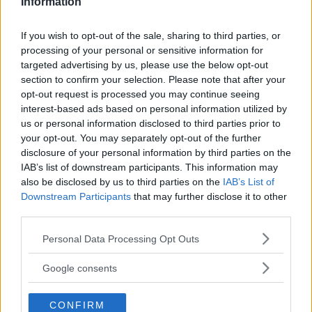
Information
Esercizi di Kegel: come
If you wish to opt-out of the sale, sharing to third parties, or
eseguirli correttamente
processing of your personal or sensitive information for
targeted advertising by us, please use the below opt-out
section to confirm your selection. Please note that after your
Ci sono dei passi da fare in modo che gli
opt-out request is processed you may continue seeing
esercizi siano svolti in modo corretto.
interest-based ads based on personal information utilized by
Innanzitutto, prima di iniziare, bisognerebbe
us or personal information disclosed to third parties prior to
your opt-out. You may separately opt-out of the further
svuotare la vescica
. Poi si deve ricordare di
disclosure of your personal information by third parties on the
non irrigidire l’ano
mentre si effettuano questi
IAB’s list of downstream participants. This information may
also be disclosed by us to third parties on the
IAB’s List of
esercizi, ma anche che la posizione di chi li
Downstream Participants
that may further disclose it to other
esegue può essere quale si preferisce: in piedi,
third parties.
distesi, seduti e così via.
Please note that this website/app uses one or more Google
Personal Data Processing Opt Outs
services and may gather and store information including but
Esercizi di Kegel: alcuni
not limited to your visit or usage behaviour. You may click to
Google consents
grant or deny consent to Google and its third-party tags to
esempi di ginnastica pelvica
use your data for below specified purposes in below Google
CONFIRM
consent section.