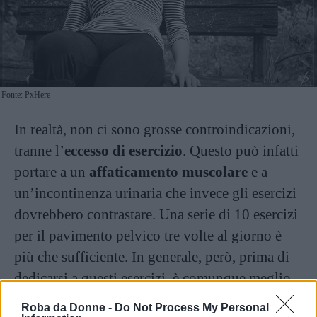
Fonte: PxHere
In realtà, non ci sono grosse controindicazioni,
tranne l’
eccesso di esercizio
. Questo può infatti
portare a un
affaticamento muscolare
e a
un’incontinenza urinaria che invece gli esercizi
dovrebbero contrastare. Una serie di 10 esercizi
per il pavimento pelvico tre volte al giorno è
più che sufficiente. In generale, però, prima di
dedicarsi a questi esercizi, è comunque meglio
discuterne con il proprio medico.
Roba da Donne -
Do Not Process My Personal