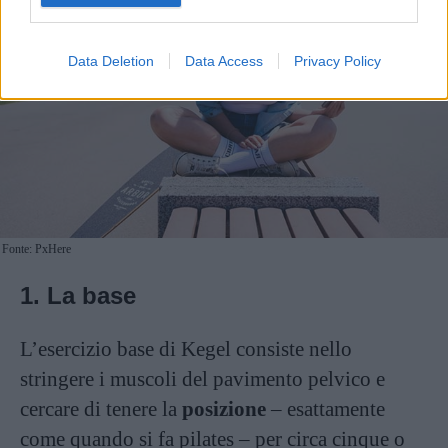
Data Deletion
Data Access
Privacy Policy
Fonte: PxHere
1. La base
L’esercizio base di Kegel consiste nello
stringere i muscoli del pavimento pelvico e
cercare di tenere la
posizione
– esattamente
come quando si fa pilates – per circa cinque o