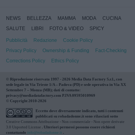
NEWS
BELLEZZA
MAMMA
MODA
CUCINA
SALUTE
LIBRI
FOTO & VIDEO
SPICY
Pubblicità
Redazione
Cookie Policy
Privacy Policy
Ownership & Funding
Fact-Checking
Corrections Policy
Ethics Policy
© Riproduzione riservata 1997 - 2026 Media Data Factory S.r.l., con
sede legale in Via Trieste 1/A – Padova (PD) e sede operativa in Via XX
Settembre 7 – Monza (MB); dati di contatto:
privacy@mediadatafactory.com P.IVA 09595010969
© Copyright 2010-2026
Eccetto dove diversamente indicato, tutti i contenuti
pubblicati su
robadadonne.it
sono rilasciati sotto
Creative Commons Attribuzione - Non commerciale - Non opere derivate
3.0 Unported License
. Ulteriori permessi possono essere richiesti
contattando
info@robadadonne.it
.