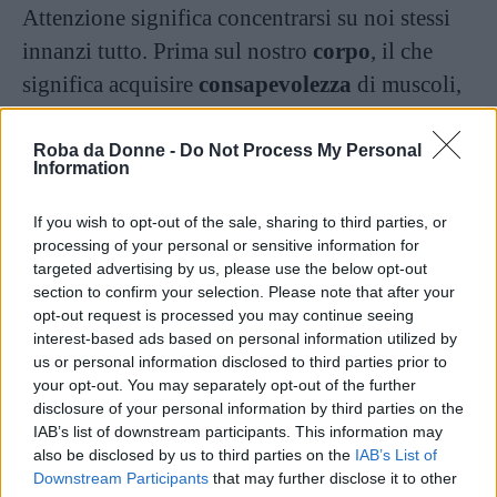
Attenzione significa concentrarsi su noi stessi
innanzi tutto. Prima sul nostro
corpo
, il che
significa acquisire
consapevolezza
di muscoli,
ossa, nervi, non soltanto dei centri del piacere –
cui si arriverà comunque. Poi la consapevolezza
Roba da Donne -
Do Not Process My Personal
Information
deve passare ai nostri pensieri e alle nostre
emozioni
: concentrarsi, prestare attenzione vuol
If you wish to opt-out of the sale, sharing to third parties, or
processing of your personal or sensitive information for
dire soprattutto essere presenti. Se si riesce a
targeted advertising by us, please use the below opt-out
essere presenti a se stessi, si sarà presenti anche
section to confirm your selection. Please note that after your
durante il rapporto sessuale di
coppia
.
opt-out request is processed you may continue seeing
interest-based ads based on personal information utilized by
us or personal information disclosed to third parties prior to
Seconda mossa per il sesso
your opt-out. You may separately opt-out of the further
tantrico perfetto: il
disclosure of your personal information by third parties on the
IAB’s list of downstream participants. This information may
movimento
also be disclosed by us to third parties on the
IAB’s List of
Downstream Participants
that may further disclose it to other