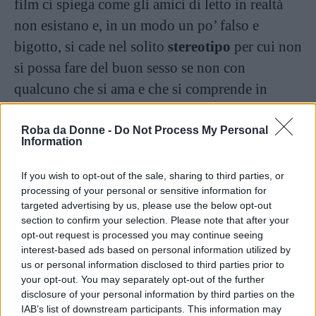
film ci spiega come gli amici di letto in realtà
non esistano e, in un modo un po’ falso e
bigotto, si cade nel solito
stereotipo
per cui non
si possa fare del buon sesso se non con
qualcuno che si ama e che si comprende in
profondità. Può essere anche vero per alcuni,
ma non può esserlo sempre e per tutti.
Roba da Donne -
Do Not Process My Personal
Information
Continua a leggere dopo la pubblicità
If you wish to opt-out of the sale, sharing to third parties, or
processing of your personal or sensitive information for
targeted advertising by us, please use the below opt-out
section to confirm your selection. Please note that after your
opt-out request is processed you may continue seeing
interest-based ads based on personal information utilized by
us or personal information disclosed to third parties prior to
your opt-out. You may separately opt-out of the further
disclosure of your personal information by third parties on the
IAB’s list of downstream participants. This information may