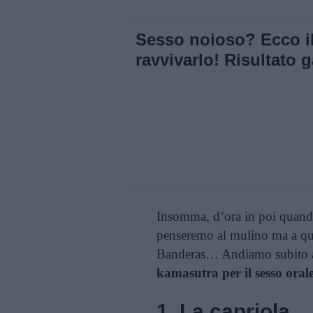
Sesso noioso? Ecco il 
ravvivarlo! Risultato g
Insomma, d’ora in poi quando 
penseremo al mulino ma a qual
Banderas… Andiamo subito a
kamasutra per il sesso orale
1. La capriola