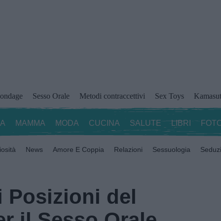
ondage
Sesso Orale
Metodi contraccettivi
Sex Toys
Kamasut
ZA
MAMMA
MODA
CUCINA
SALUTE
LIBRI
FOTO
iosità
News
Amore E Coppia
Relazioni
Sessuologia
Seduz
i Posizioni del
r il Sesso Orale