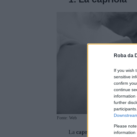
Roba da 
If you wish 
sensitive in
confirm you
continue se
information 
further disc
participants
Downstream 
Fonte: Web
Please note
La
capriola
è una delle posi
information 