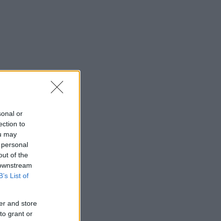
sonal or
ection to
ou may
 personal
out of the
 downstream
B’s List of
er and store
to grant or