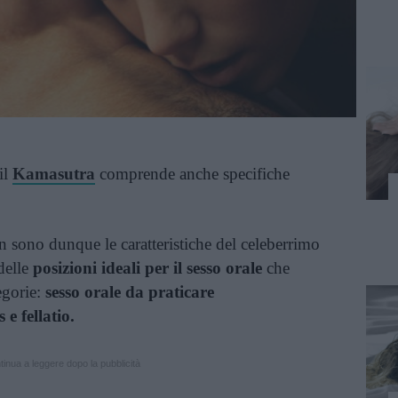
il
Kamasutra
comprende anche specifiche
 sono dunque le caratteristiche del celeberrimo
delle
posizioni ideali per il sesso orale
che
egorie:
sesso orale da praticare
e fellatio.
inua a leggere dopo la pubblicità