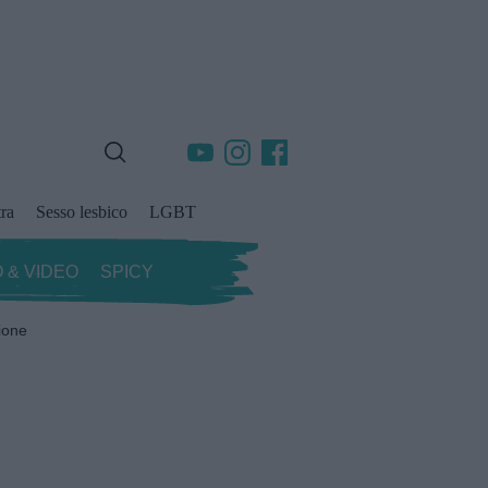
ra
Sesso lesbico
LGBT
 & VIDEO
SPICY
ione