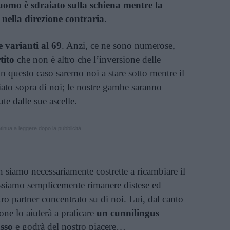
’uomo è sdraiato sulla schiena mentre la
 nella direzione contraria
.
e varianti al 69
. Anzi, ce ne sono numerose,
tito
che non è altro che l’inversione delle
n questo caso saremo noi a stare sotto mentre il
iato sopra di noi; le nostre gambe saranno
ute dalle sue ascelle.
inua a leggere dopo la pubblicità
n siamo necessariamente costrette a ricambiare il
ssiamo semplicemente rimanere distese ed
ro partner concentrato su di noi. Lui, dal canto
ione lo aiuterà a praticare
un cunnilingus
asso
e godrà del nostro piacere…