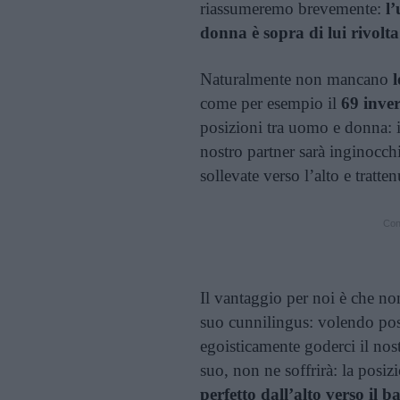
riassumeremo brevemente:
l
donna è sopra di lui rivolta
Naturalmente non mancano
l
come per esempio il
69 inver
posizioni tra uomo e donna: i
nostro partner sarà inginocch
sollevate verso l’alto e tratten
Cont
Il vantaggio per noi è che no
suo cunnilingus: volendo po
egoisticamente goderci il nost
suo, non ne soffrirà: la posiz
perfetto dall’alto verso il b