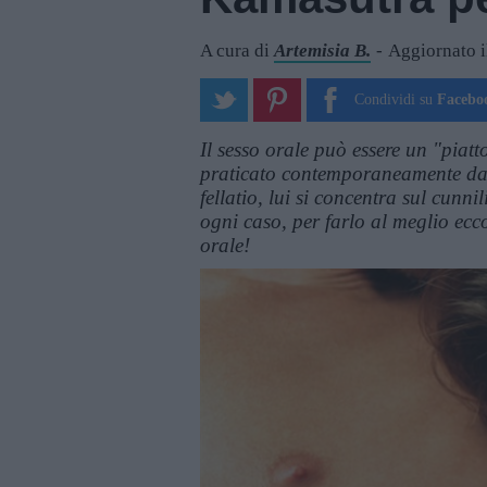
A cura di
Artemisia B.
Aggiornato 
Condividi su
Facebo
Il sesso orale può essere un "piat
praticato contemporaneamente da 
fellatio, lui si concentra sul cun
ogni caso, per farlo al meglio ecc
orale!