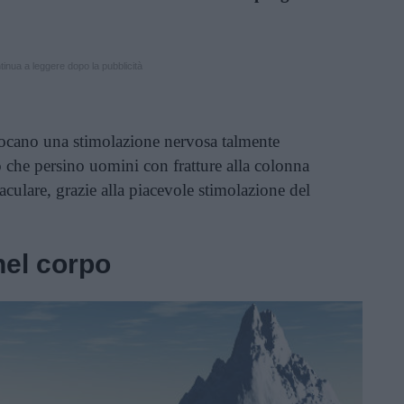
inua a leggere dopo la pubblicità
vocano una stimolazione nervosa talmente
o che persino uomini con fratture alla colonna
aculare, grazie alla piacevole stimolazione del
nel corpo