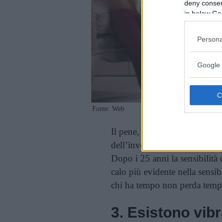
deny consent
in below Go
Persona
Google 
Fonte: Web
Il pene, come molte altre par
dell’invecchiamento e del deg
Dopo i 25 anni la sensibilità
calo più evidente nella sensi
chi ha tempo non perda temp
3. Esistono vibr