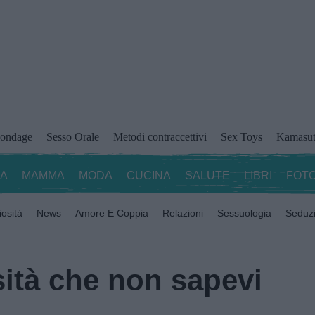
ondage
Sesso Orale
Metodi contraccettivi
Sex Toys
Kamasut
ZA
MAMMA
MODA
CUCINA
SALUTE
LIBRI
FOTO
iosità
News
Amore E Coppia
Relazioni
Sessuologia
Seduz
sità che non sapevi