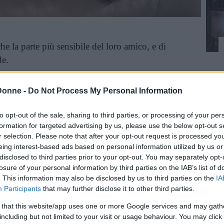
e la parte più sensibile del loro amico, e di
de.
 dimostrato, con uno studio su 81 uomini,
Donne -
Do Not Process My Personal Information
n maggior piacere erotico nell’uomo oltre al
li, l’ano e il collo
.
to opt-out of the sale, sharing to third parties, or processing of your per
formation for targeted advertising by us, please use the below opt-out s
 meno il pene è sensibile
r selection. Please note that after your opt-out request is processed y
eing interest-based ads based on personal information utilized by us or
disclosed to third parties prior to your opt-out. You may separately opt-
losure of your personal information by third parties on the IAB’s list of
. This information may also be disclosed by us to third parties on the
IA
Participants
that may further disclose it to other third parties.
 that this website/app uses one or more Google services and may gath
including but not limited to your visit or usage behaviour. You may click 