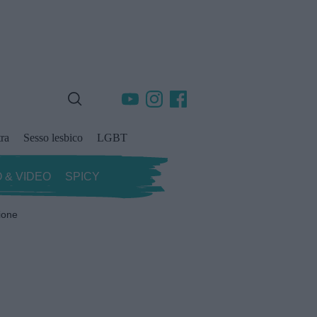
ra
Sesso lesbico
LGBT
 & VIDEO
SPICY
ione