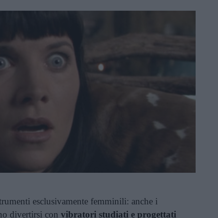
trumenti esclusivamente femminili: anche i
no divertirsi con
vibratori studiati e progettati