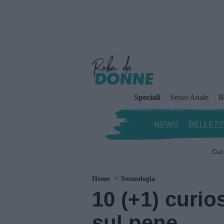
Speciali
Sesso Anale
B
NEWS
BELLEZ
Cur
Home
Sessuologia
10 (+1) curio
sul pene