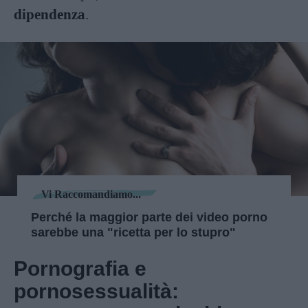
dipendenza
.
Vi Raccomandiamo...
Perché la maggior parte dei video porno
sarebbe una "ricetta per lo stupro"
Pornografia e
pornosessualità: