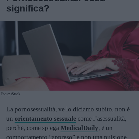
significa?
Fonte: iStock
La pornosessualità, ve lo diciamo subito, non è
un
orientamento sessuale
come l’asessualità,
perché, come spiega
MedicalDaily
, è un
comportamento “appreso” e non una pulsione