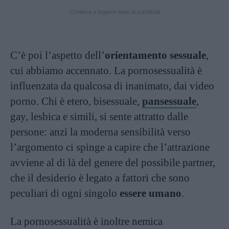
Continua a leggere dopo la pubblicità
C’è poi l’aspetto dell’
orientamento sessuale
,
cui abbiamo accennato. La pornosessualità è
influenzata da qualcosa di inanimato, dai video
porno. Chi è etero, bisessuale,
pansessuale
,
gay, lesbica e simili, si sente attratto dalle
persone: anzi la moderna sensibilità verso
l’argomento ci spinge a capire che l’attrazione
avviene al di là del genere del possibile partner,
che il desiderio è legato a fattori che sono
peculiari di ogni singolo
essere umano
.
La pornosessualità è inoltre nemica