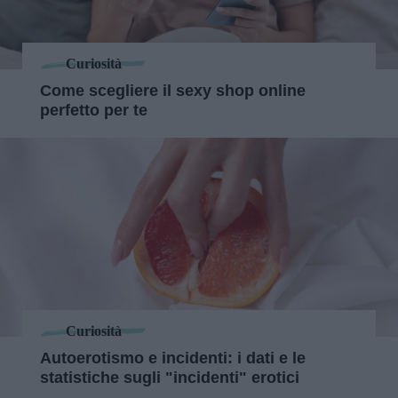
Curiosità
Come scegliere il sexy shop online
perfetto per te
Curiosità
Autoerotismo e incidenti: i dati e le
statistiche sugli "incidenti" erotici