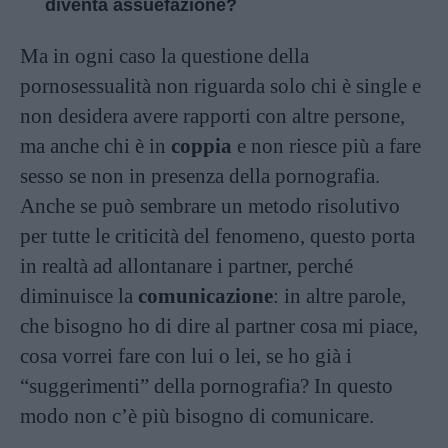
diventa assuefazione?
Ma in ogni caso la questione della
pornosessualità non riguarda solo chi è single e
non desidera avere rapporti con altre persone,
ma anche chi è in
coppia
e non riesce più a fare
sesso se non in presenza della pornografia.
Anche se può sembrare un metodo risolutivo
per tutte le criticità del fenomeno, questo porta
in realtà ad allontanare i partner, perché
diminuisce la
comunicazione
: in altre parole,
che bisogno ho di dire al partner cosa mi piace,
cosa vorrei fare con lui o lei, se ho già i
“suggerimenti” della pornografia? In questo
modo non c’è più bisogno di comunicare.