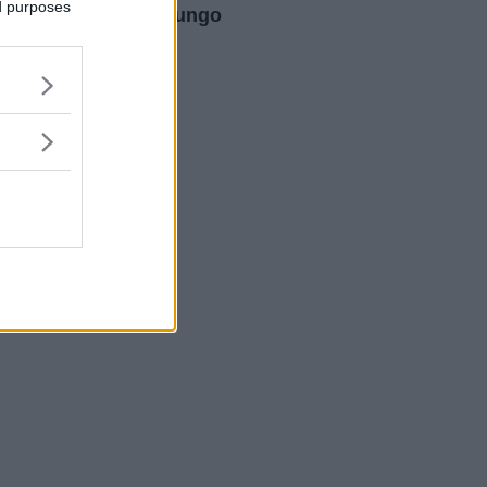
ed purposes
non sempre raggiungo
l'orgasmo"
Sponsorizzato Da
LELO