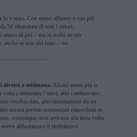
ta lo è stato. Con meno affanno e con più
da 50 sfumature di tutti i colori.
l senno di poi – ma in realtà ne ero
, anche se non del tutto – no.
inua a leggere dopo la pubblicità
 diversi a settimana.
Alcuni erano più o
 volta a settimana l’uno), altri cambiavano;
eno vecchia data, altri riesumazioni da un
tri ancora perfetti sconosciuti rimorchiati in
 loro, comunque, non arrivava alla terza volta,
 avevo abbastanza e li rimbalzavo.