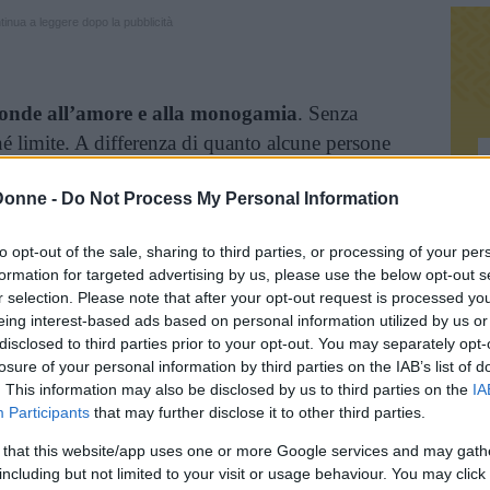
inua a leggere dopo la pubblicità
sponde all’amore e alla monogamia
. Senza
né limite. A differenza di quanto alcune persone
a una cara amica che, sere fa, mi ha espresso
Donne -
Do Not Process My Personal Information
ma.
to opt-out of the sale, sharing to third parties, or processing of your per
essere umano non è fatto per essere
formation for targeted advertising by us, please use the below opt-out s
(bei), a suo dire, tempi andati in cui la
r selection. Please note that after your opt-out request is processed y
re all’altro, con serenità, appagamento e paranoie
eing interest-based ads based on personal information utilized by us or
disclosed to third parties prior to your opt-out. You may separately opt-
losure of your personal information by third parties on the IAB’s list of
. This information may also be disclosed by us to third parties on the
IA
 tempo né la voglia di scrivere il trattato che
Participants
that may further disclose it to other third parties.
retesa che a qualcuno possa interessare – delle
 that this website/app uses one or more Google services and may gath
o, credo che
le persone possano sia essere
including but not limited to your visit or usage behaviour. You may click 