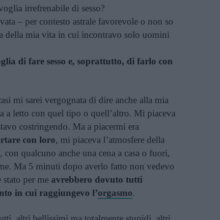
glia irrefrenabile di sesso?
vata – per contesto astrale favorevole o non so
a della mia vita in cui incontravo solo uomini
ia di fare sesso e, soprattutto, di farlo con
asi mi sarei vergognata di dire anche alla mia
a a letto con quel tipo o quell’altro. Mi piaceva
tavo costringendo. Ma a piacermi era
rtare con loro
, mi piaceva l’atmosfere della
vo, con qualcuno anche una cena a casa o fuori,
i me. Ma 5 minuti dopo averlo fatto non vedevo
e stato per me
avrebbero dovuto tutti
nto in cui raggiungevo l’
orgasmo
.
ti, altri bellissimi ma totalmente stupidi, altri