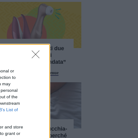
“Ho provato questi due
‘giocattoli'... Qui vi
racconto com’è andata”
sonal or
Sponsorizzato Da
SexyAvenue
ection to
ou may
 personal
out of the
 downstream
B’s List of
er and store
"Ho provato un succhia-
to grant or
clitoride e ora so perché