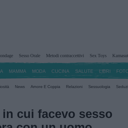
ondage
Sesso Orale
Metodi contraccettivi
Sex Toys
Kamasut
ZA
MAMMA
MODA
CUCINA
SALUTE
LIBRI
FOTO
iosità
News
Amore E Coppia
Relazioni
Sessuologia
Seduz
 in cui facevo sesso
era con un uomo