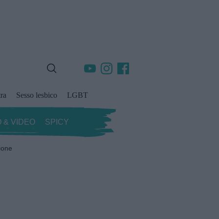
ra
Sesso lesbico
LGBT
 & VIDEO
SPICY
ione