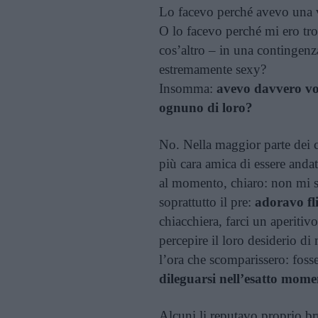
Lo facevo perché avevo una vo
O lo facevo perché mi ero tro
cos’altro – in una contingenz
estremamente sexy?
Insomma:
avevo davvero vogl
ognuno di loro?
No. Nella maggior parte dei c
più cara amica di essere andat
al momento, chiaro: non mi s
soprattutto il pre:
adoravo fli
chiacchiera, farci un aperiti
percepire il loro desiderio d
l’ora che scomparissero: foss
dileguarsi nell’esatto mome
Alcuni li reputavo proprio brut