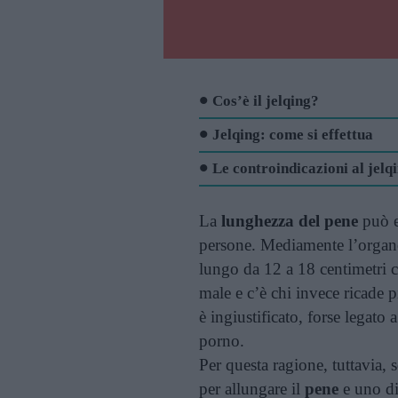
Cos’è il jelqing?
Jelqing: come si effettua
Le controindicazioni al jelq
La
lunghezza del pene
può e
persone. Mediamente l’organo
lungo da 12 a 18 centimetri cir
male e c’è chi invece ricade 
è ingiustificato, forse legato
porno.
Per questa ragione, tuttavia,
per allungare il
pene
e uno di