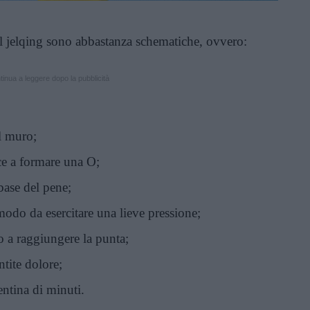
 jelqing sono abbastanza schematiche, ovvero:
inua a leggere dopo la pubblicità
l muro;
ice a formare una O;
 base del pene;
modo da esercitare una lieve pressione;
 a raggiungere la punta;
ntite dolore;
entina di minuti.