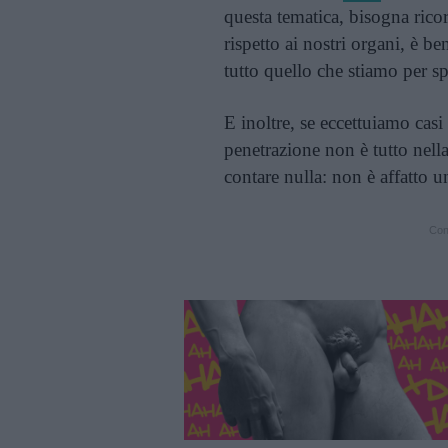
questa tematica, bisogna ric
rispetto ai nostri organi, è b
tutto quello che stiamo per s
E inoltre, se eccettuiamo casi
penetrazione non è tutto nell
contare nulla: non è affatto
Cont