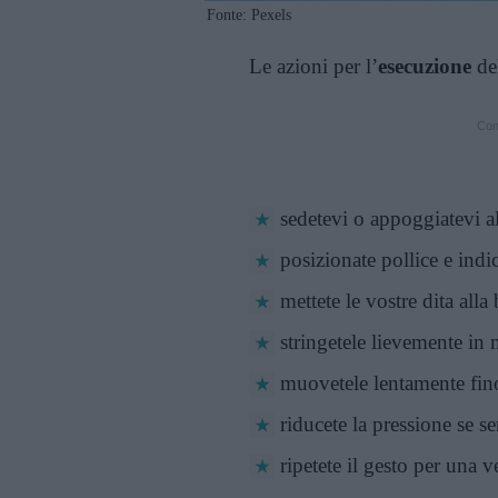
Fonte: Pexels
Le azioni per l’
esecuzione
del
Cont
sedetevi o appoggiatevi a
posizionate pollice e ind
mettete le vostre dita alla
stringetele lievemente in 
muovetele lentamente fino
riducete la pressione se se
ripetete il gesto per una v