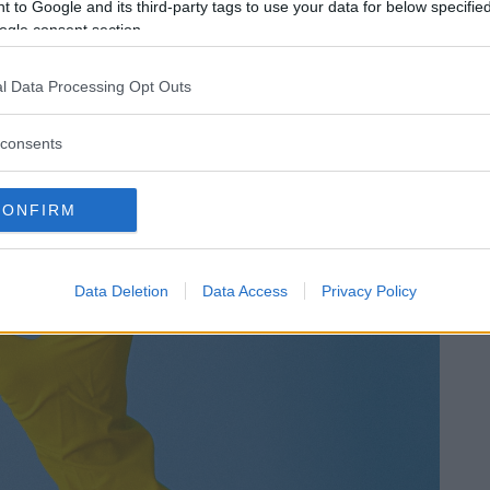
 to Google and its third-party tags to use your data for below specifi
ogle consent section.
i effettua
l Data Processing Opt Outs
consents
CONFIRM
Data Deletion
Data Access
Privacy Policy