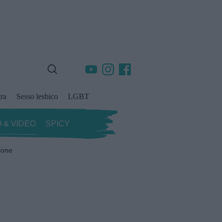
ra
Sesso lesbico
LGBT
 & VIDEO
SPICY
ione