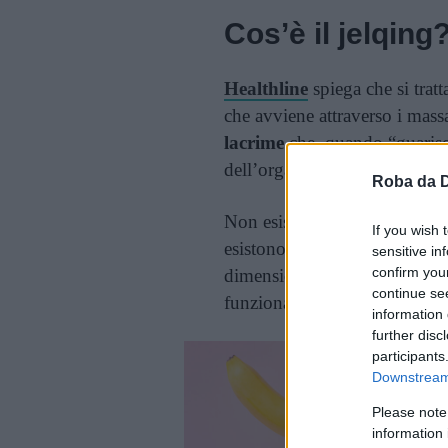
Cos’è il jelqing
Healthline
spiega che si trat
che avviene attraverso i massag
lacrime
che, quando “guarisc
dell’organo sessuale più gran
Roba da 
Non esistono però prove e studi
If you wish 
esistono dei luoghi comuni pe
sensitive in
confirm you
dimensioni e sulla durata del
continue se
funzionare, ci sono anche mo
information 
further disc
participants
Downstream 
Please note
information 