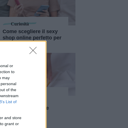
Curiosità
Come scegliere il sexy
shop online perfetto per
te
sonal or
ection to
ou may
 personal
out of the
Curiosità
 downstream
Autoerotismo e
B’s List of
incidenti: i dati e le
statistiche sugli
er and store
"incidenti" erotici
to grant or