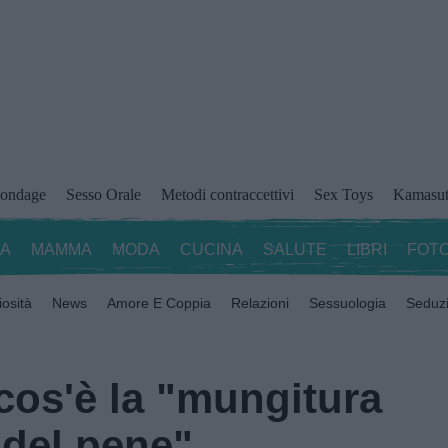
ondage
Sesso Orale
Metodi contraccettivi
Sex Toys
Kamasut
ZA
MAMMA
MODA
CUCINA
SALUTE
LIBRI
FOTO
iosità
News
Amore E Coppia
Relazioni
Sessuologia
Seduz
cos'è la "mungitura
 del pene"