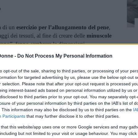
?
ta di un
esercizio per l’allungamento del pene
,
gi dei tessuti, al fine di creare delle
minuscole
ono”, fanno sembrare le dimensioni
di.
Donne -
Do Not Process My Personal Information
 scientifici che ne attestino l’efficacia:
to opt-out of the sale, sharing to third parties, or processing of your per
r cui il jelqing agisca favorevolmente sulle
formation for targeted advertising by us, please use the below opt-out s
r selection. Please note that after your opt-out request is processed y
le
erezioni
. Ma non solo potrebbe non
eing interest-based ads based on personal information utilized by us or
lte controindicazioni che vedremo tra poco.
disclosed to third parties prior to your opt-out. You may separately opt-
losure of your personal information by third parties on the IAB’s list of
. This information may also be disclosed by us to third parties on the
IA
Participants
that may further disclose it to other third parties.
Vi raccomandiamo...
 that this website/app uses one or more Google services and may gath
Lingam, il massaggio del pene che
including but not limited to your visit or usage behaviour. You may click 
non ha niente a che fare con il Tantra