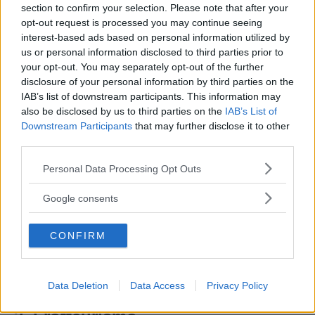
scarpe
come di una ciocca di capelli.
section to confirm your selection. Please note that after your
opt-out request is processed you may continue seeing
interest-based ads based on personal information utilized by
Continua a leggere dopo la pubblicità
us or personal information disclosed to third parties prior to
your opt-out. You may separately opt-out of the further
disclosure of your personal information by third parties on the
IAB’s list of downstream participants. This information may
also be disclosed by us to third parties on the
IAB’s List of
Downstream Participants
that may further disclose it to other
third parties.
Please note that this website/app uses one or more Google
Personal Data Processing Opt Outs
services and may gather and store information including but
not limited to your visit or usage behaviour. You may click to
Google consents
grant or deny consent to Google and its third-party tags to
use your data for below specified purposes in below Google
CONFIRM
consent section.
Vi Raccomandiamo...
Feticismo dei piedi, luci e ombre su una
pratica molto diffusa
Data Deletion
Data Access
Privacy Policy