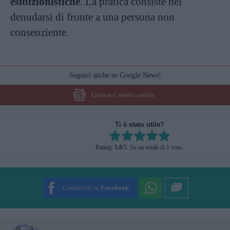
esibizionistiche
. La pratica consiste nel
denudarsi di fronte a una persona non
consenziente.
Seguici anche su Google News!
Entra nel nostro canale
Ti è stato utile?
Rate this item:
Rating:
5.0
/5. Su un totale di 1 voto.
SUBMIT RATING
Condividi su
Facebook