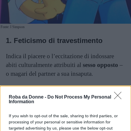
Fonte: I Simpson
1. Feticismo di travestimento
Indica il piacere o l’eccitazione di indossare
abiti culturalmente attribuiti al
sesso opposto
–
o magari del partner a sua insaputa.
2. Feticismo
Roba da Donne -
Do Not Process My Personal
Information
Il feticismo tout court è l’utilizzo di oggetti
appartenenti all’altra persona al fine di trarne
If you wish to opt-out of the sale, sharing to third parties, or
eccitazione sessuale. Può trattarsi di un paio di
processing of your personal or sensitive information for
targeted advertising by us, please use the below opt-out