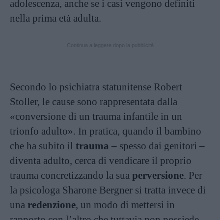
adolescenza, anche se i casi vengono definiti
nella prima età adulta.
Continua a leggere dopo la pubblicità
Secondo lo psichiatra statunitense Robert
Stoller, le cause sono rappresentata dalla
«conversione di un trauma infantile in un
trionfo adulto». In pratica, quando il bambino
che ha subito il
trauma
– spesso dai genitori –
diventa adulto, cerca di vendicare il proprio
trauma concretizzando la sua
perversione
. Per
la psicologa Sharone Bergner si tratta invece di
una
redenzione
, un modo di mettersi in
rapporto con l’altro che tuttavia non possiede