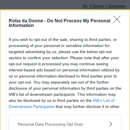
Dr. Cristina Colantuono
Roba da Donne -
Do Not Process My Personal
Information
If you wish to opt-out of the sale, sharing to third parties, or
processing of your personal or sensitive information for
targeted advertising by us, please use the below opt-out
section to confirm your selection. Please note that after your
opt-out request is processed you may continue seeing
interest-based ads based on personal information utilized by
us or personal information disclosed to third parties prior to
Curiosità
your opt-out. You may separately opt-out of the further
disclosure of your personal information by third parties on the
La reazione di 4 donne che vedono per la
IAB’s list of downstream participants. This information may
prima volta la loro vagina in foto
also be disclosed by us to third parties on the
IAB’s List of
Downstream Participants
that may further disclose it to other
third parties.
Sessuologia
Mi vergogno del mio corpo e non riesco a
Please note that this website/app uses one or more Google
Personal Data Processing Opt Outs
masturbarmi davanti a lui, come posso fare?
services and may gather and store information including but