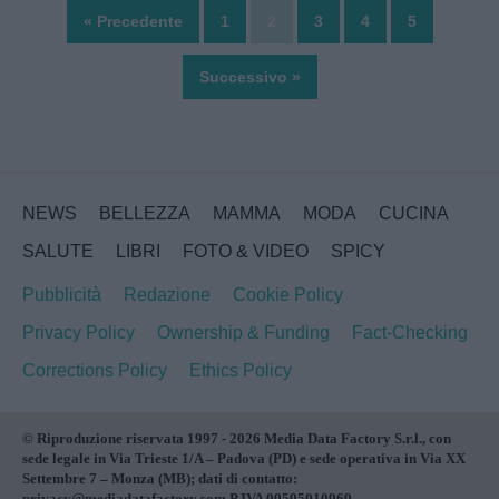
« Precedente
1
2
3
4
5
Successivo »
NEWS
BELLEZZA
MAMMA
MODA
CUCINA
SALUTE
LIBRI
FOTO & VIDEO
SPICY
Pubblicità
Redazione
Cookie Policy
Privacy Policy
Ownership & Funding
Fact-Checking
Corrections Policy
Ethics Policy
© Riproduzione riservata 1997 - 2026 Media Data Factory S.r.l., con
sede legale in Via Trieste 1/A – Padova (PD) e sede operativa in Via XX
Settembre 7 – Monza (MB); dati di contatto:
privacy@mediadatafactory.com P.IVA 09595010969